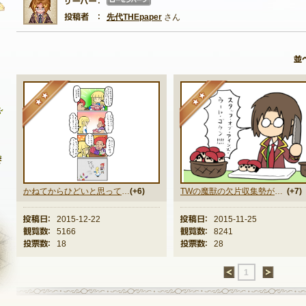
server07
先代THEpaper
さん
自由掲示板
質問掲示板
★★
★★
クラブ募集掲示板
ファンアート掲示板
コミュニティポイント
かねてからひどいと思っていた行為
(+6)
TWの魔獣の欠片収集勢が常々考えていること
(+7)
投稿日：
2015-12-22
投稿日：
2015-11-25
観覧数：
5166
観覧数：
8241
投票数：
18
投票数：
28
←
1
→
NEXON ID登録