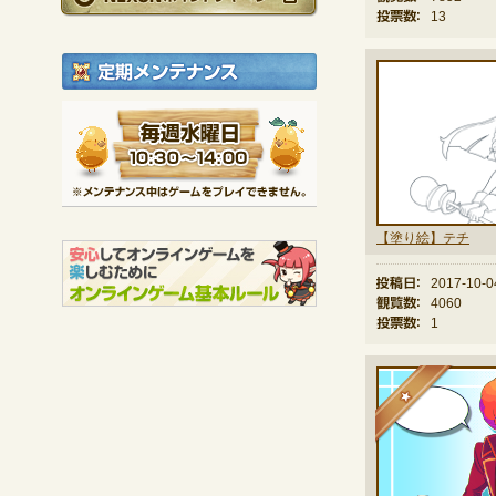
投票数：
13
定期メンテナンス
毎週水曜日 10:30～1
※メンテナンス中は
【塗り絵】テチ
投稿日：
2017-10-0
観覧数：
4060
投票数：
1
★