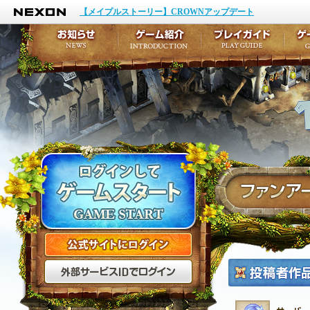
NEXON
イベント
キャラクター作成
【メイプルストーリー】CROWNアップデート
アップデート
テイルズ初級者講座
メンテナンス
ここだけは知っておこ
お知らせ
ゲーム紹介
プ
公式サイトにログイン
外部サービスIDでログ