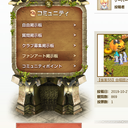
自由掲示板
質問掲示板
クラブ募集掲示板
ファンアート掲示板
コミュニティポイン
【仮装SS】合唱団
投稿日：
2019-10-2
観覧数：
869
投票数：
1
NEXON ID登録