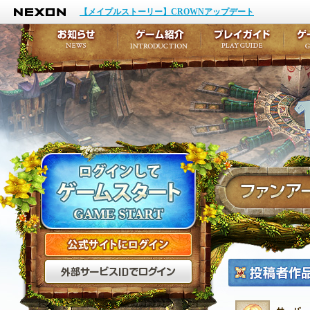
NEXON
イベント
キャラクター作成
【メイプルストーリー】CROWNアップデート
アップデート
テイルズ初級者講座
メンテナンス
ここだけは知っておこ
お知らせ
ゲーム紹介
プ
公式サイトにログイン
外部サービスIDでログ