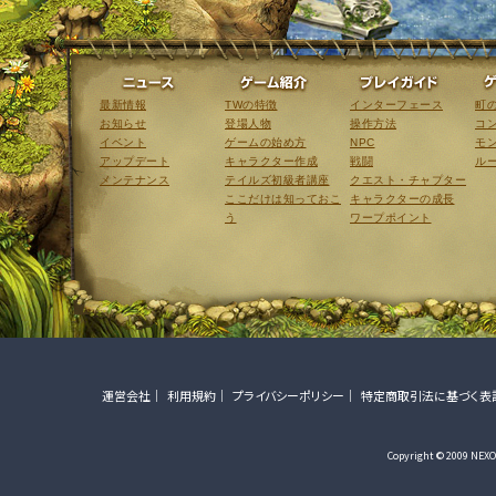
ニュース
ゲーム紹介
最新情報
TWの特徴
インターフェース
町
お知らせ
登場人物
操作方法
コ
イベント
ゲームの始め方
NPC
モ
アップデート
キャラクター作成
戦闘
ル
メンテナンス
テイルズ初級者講座
クエスト・チャプター
ここだけは知っておこ
キャラクターの成長
う
ワープポイント
運営会社
利用規約
プライバシーポリシー
特定商取引法に基づく表
Copyright © 2009 NEXON