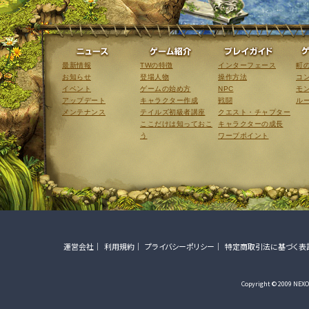
ニュース
ゲーム紹介
最新情報
TWの特徴
インターフェース
町
お知らせ
登場人物
操作方法
コ
イベント
ゲームの始め方
NPC
モ
アップデート
キャラクター作成
戦闘
ル
メンテナンス
テイルズ初級者講座
クエスト・チャプター
ここだけは知っておこ
キャラクターの成長
う
ワープポイント
運営会社
利用規約
プライバシーポリシー
特定商取引法に基づく表
Copyright © 2009 NEXON