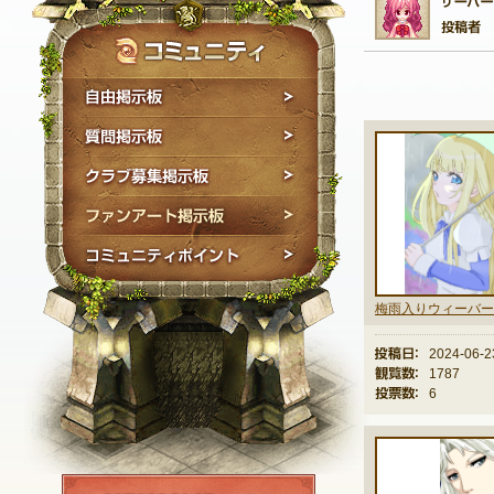
自由掲示板
質問掲示板
クラブ募集掲示板
ファンアート掲示板
コミュニティポイン
梅雨入りウィーバー
投稿日：
2024-06-2
観覧数：
1787
投票数：
6
NEXON ID登録