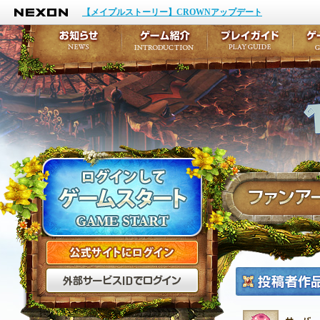
NEXON
イベント
キャラクター作成
【メイプルストーリー】CROWNアップデート
アップデート
テイルズ初級者講座
メンテナンス
ここだけは知っておこ
お知らせ
ゲーム紹介
プ
公式サイトにログイン
外部サービスIDでログ