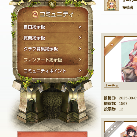
自由掲示板
質問掲示板
★
クラブ募集掲示板
ファンアート掲示板
コミュニティポイン
リーチェ
投稿日：
2025-09-0
観覧数：
1567
投票数：
12
★
NEXON ID登録