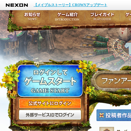
NEXON
イベント
キャラクター作成
【メイプルストーリー】CROWNアップデート
アップデート
テイルズ初級者講座
メンテナンス
ここだけは知っておこ
お知らせ
ゲーム紹介
プ
公式サイトにログイン
外部サービスIDでログ