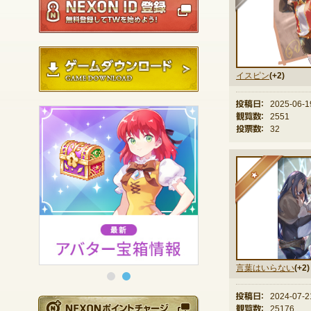
ゲームダウンロード
イスピン
(+2)
投稿日：
2025-06-1
観覧数：
2551
投票数：
32
★
言葉はいらない
(+2)
投稿日：
2024-07-2
NEXONポイントチ
観覧数：
25176