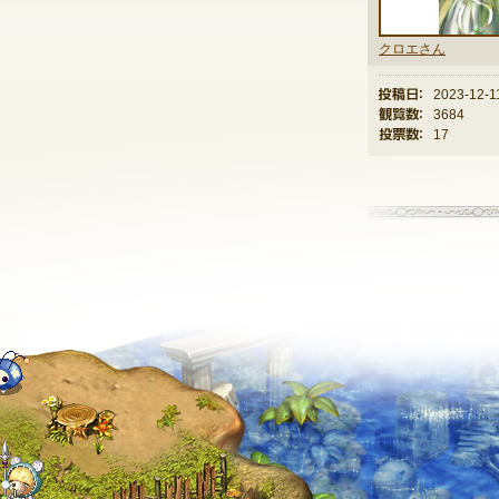
クロエさん
投稿日：
2023-12-1
観覧数：
3684
投票数：
17