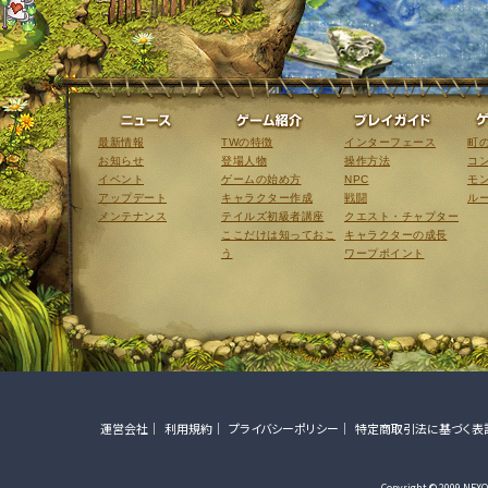
ニュース
ゲーム紹介
最新情報
TWの特徴
インターフェース
町
お知らせ
登場人物
操作方法
コ
イベント
ゲームの始め方
NPC
モ
アップデート
キャラクター作成
戦闘
ル
メンテナンス
テイルズ初級者講座
クエスト・チャプター
ここだけは知っておこ
キャラクターの成長
う
ワープポイント
運営会社
利用規約
プライバシーポリシー
特定商取引法に基づく表
Copyright © 2009 NEXON