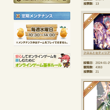
投票数：
13
定期メンテナンス
★
毎週水曜日 10:30～1
※メンテナンス中は
投稿日：
2024-01-2
観覧数：
4363
投票数：
21
★