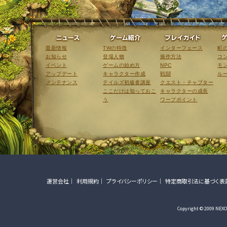
ニュース
ゲーム紹介
最新情報
TWの特徴
インターフェース
町
お知らせ
登場人物
操作方法
コ
イベント
ゲームの始め方
NPC
モ
アップデート
キャラクター作成
戦闘
ル
メンテナンス
テイルズ初級者講座
クエスト・チャプター
ここだけは知っておこ
キャラクターの成長
う
ワープポイント
運営会社
利用規約
プライバシーポリシー
特定商取引法に基づく表
Copyright © 2009 NEXON