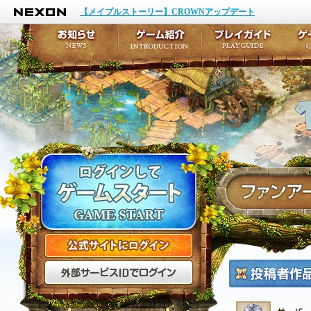
NEXON
イベント
キャラクター作成
【メイプルストーリー】CROWNアップデート
アップデート
テイルズ初級者講座
メンテナンス
ここだけは知っておこ
お知らせ
ゲーム紹介
プ
公式サイトにログイン
外部サービスIDでログ