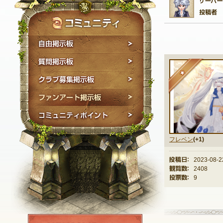
自由掲示板
質問掲示板
★
クラブ募集掲示板
ファンアート掲示板
コミュニティポイン
フレベン
(+1)
投稿日：
2023-08-2
観覧数：
2408
投票数：
9
NEXON ID登録