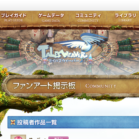
キャラクター作成
クエスト・チャプター
コンテンツ
クラブ掲示
テイルズ初級者講座
キャラクターの成長
モンスターブック
ファンアー
ここだけは知っておこう
ワープポイント
ルーンスキル
コミュニテ
ゲーム紹介
プレイガイド
ゲームデータ
コミュニティ
テイルズ
公式サイトにログイン
外部サービスIDでログイン