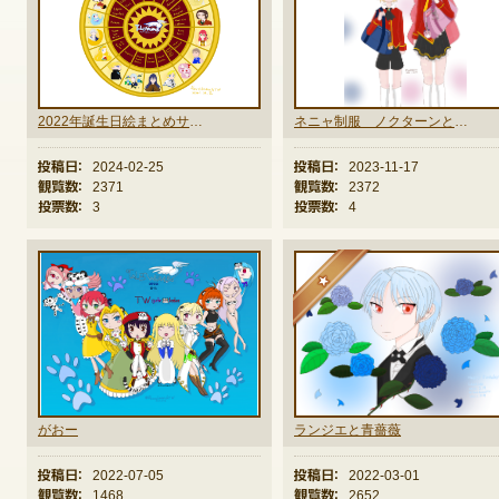
ゲームダウンロード
2022年誕生日絵まとめサントラ風
ネニャ制服 ノクターンとアナベル
投稿日：
2024-02-25
投稿日：
2023-11-17
観覧数：
2371
観覧数：
2372
投票数：
3
投票数：
4
★
がおー
ランジエと青薔薇
投稿日：
2022-07-05
投稿日：
2022-03-01
NEXONポイントチャージ
観覧数：
1468
観覧数：
2652