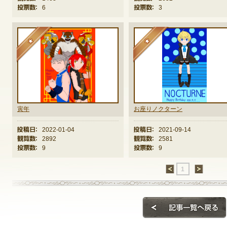
投票数：
6
投票数：
3
定期メンテナンス
★
★
毎週水曜日 10:30～14:00
※メンテナンス中はゲームをプレイできません。
寅年
お座りノクターン
投稿日：
2022-01-04
投稿日：
2021-09-14
観覧数：
2892
観覧数：
2581
投票数：
9
投票数：
9
←
1
→