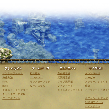
ゲーム紹介
プレイガイド
ゲームデータ
コミュニティ
インターフェース
町の紹介
自由掲示板
ダウンロード
操作方法
コンテンツ
質問掲示板
ムービー
NPC
モンスターブック
クラブ掲示板
スクリーンショット
戦闘
ルーンスキル
ファンアート
壁紙
クエスト・チャプター
コミュニティポイント
アップデートヒスト
こ
キャラクターの成長
ー
ワープポイント
オフィシャルグッズ
SNS用アイコン
ボイスドラマ