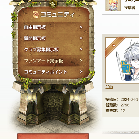
自由掲示板
質問掲示板
★
クラブ募集掲示板
ファンアート掲示板
コミュニティポイン
20th
投稿日：
2024-04-1
観覧数：
2796
投票数：
12
NEXON ID登録