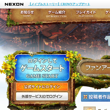
NEXON
イベント
キャラクター作成
【メイプルストーリー】CROWNアップデート
アップデート
テイルズ初級者講座
メンテナンス
ここだけは知っておこ
お知らせ
ゲーム紹介
プ
公式サイトにログイン
外部サービスIDでログ