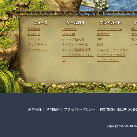
ニュース
ゲーム紹介
最新情報
TWの特徴
インターフェース
町
お知らせ
登場人物
操作方法
コ
イベント
ゲームの始め方
NPC
モ
アップデート
キャラクター作成
戦闘
ル
メンテナンス
テイルズ初級者講座
クエスト・チャプター
ここだけは知っておこ
キャラクターの成長
う
ワープポイント
運営会社
利用規約
プライバシーポリシー
特定商取引法に基づく表
Copyright © 2009 NEXON