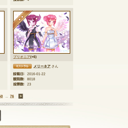
★★
ブリオニア
(+6)
メリーネア
さん
ラル
投稿日：
2016-01-22
観覧数：
8018
投票数：
23
50
...
76
→
掲示板に投稿する