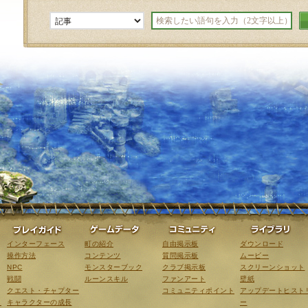
ゲーム紹介
プレイガイド
ゲームデータ
コミュニティ
インターフェース
町の紹介
自由掲示板
ダウンロード
操作方法
コンテンツ
質問掲示板
ムービー
NPC
モンスターブック
クラブ掲示板
スクリーンショット
戦闘
ルーンスキル
ファンアート
壁紙
クエスト・チャプター
コミュニティポイント
アップデートヒスト
こ
キャラクターの成長
ー