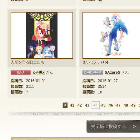
人形を守る戦士たち
まいじえ。
(+6)
x子兎x
さん
SAzureS
さん
ローゼンバーグ
ミスト
投稿日：
2016-01-31
投稿日：
2016-01-27
観覧数：
3111
観覧数：
3514
投票数：
7
投票数：
10
←
41
42
43
44
45
46
47
48
49