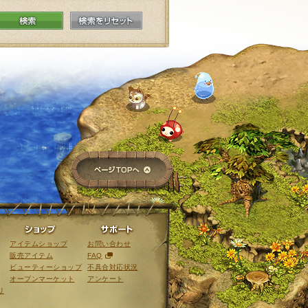
検索
検索をリセット
ページTOPへ
ライブラリ
ショップ
サポート
アイテムショップ
お問い合わせ
販売アイテム
FAQ
ビューティーショップ
不具合対応状況
オープンマーケット
アンケート
リ