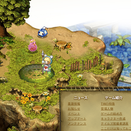
ニュース
最新情報
TWの特徴
お知らせ
登場人物
イベント
ゲームの始め方
アップデート
キャラクター作成
メンテナンス
テイルズ初級者講座
ここだけは知ってお