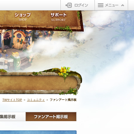
ログイン
板
ボイスドラマ
販売アイテム
FAQ
ト掲示板
マンガ
ビューティーショップ
不具合対応状況
ィポイント
LINEスタンプ
オープンマーケット
アンケート
ライブラリ
ショップ
サポート
ウィーバー
ファンアート掲
TWサイトTOP
＞
コミュニティ
＞
ファンアート掲示板
板
クラブ募集掲示板
ファンアート掲示板
ファンア