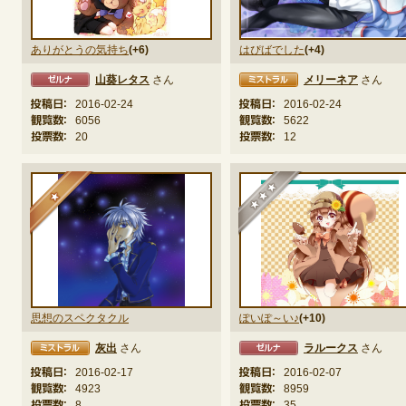
ありがとうの気持ち
(+6)
はぴばでした
(+4)
定期メンテナンス
山葵レタス
さん
メリーネア
さん
ミストラル
ゼルナ
毎週水曜日 10:30～14:00
投稿日：
2016-02-24
投稿日：
2016-02-24
※メンテナンス中はゲームをプレイできません。
観覧数：
6056
観覧数：
5622
投票数：
20
投票数：
12
★
★★★
思想のスペクタクル
ぽいぽ～い♪
(+10)
灰出
さん
ラルークス
さん
ゼルナ
エルフ
投稿日：
2016-02-17
投稿日：
2016-02-07
観覧数：
4923
観覧数：
8959
投票数：
8
投票数：
35