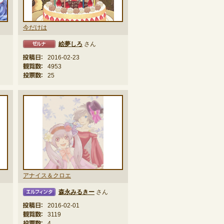
今だけは
絵夢しろ
さん
投稿日：
2016-02-23
観覧数：
4953
投票数：
25
アナイス＆クロエ
森永みるきー
さん
ィンタ
投稿日：
2016-02-01
観覧数：
3119
投票数：
4