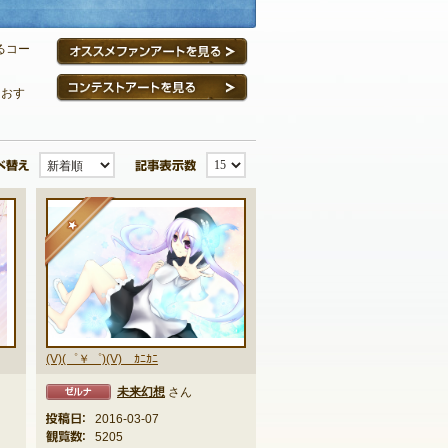
るコー
オススメファンアートを見る
コンテストアートを見る
りおす
並び替え
記事表示数
★
(V)(゜￥゜)(V) ｶﾆｶﾆ
未来幻想
さん
投稿日：
2016-03-07
観覧数：
5205