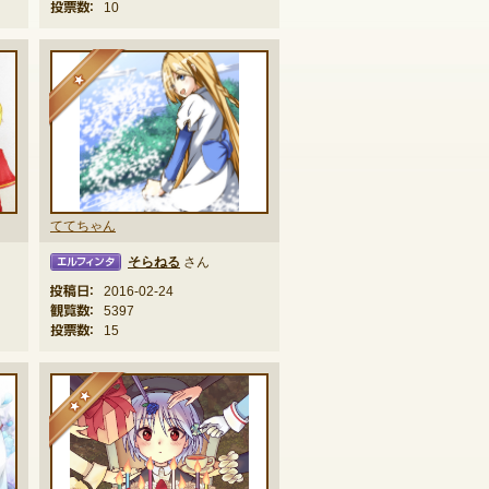
投票数：
10
★
ててちゃん
そらねる
さん
ィンタ
投稿日：
2016-02-24
観覧数：
5397
投票数：
15
★★