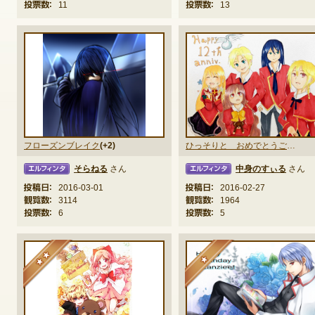
投票数：
11
投票数：
13
ゲームダウンロード
フローズンブレイク
(+2)
ひっそりと おめでとうございます
そらねる
さん
中身のすぃる
さん
タ
エルフィンタ
エルフ
投稿日：
2016-03-01
投稿日：
2016-02-27
観覧数：
3114
観覧数：
1964
投票数：
6
投票数：
5
★★
★
NEXONポイントチャージ