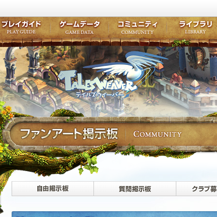
キャラクター作成
クエスト・チャプター
コンテンツ
クラブ掲示
テイルズ初級者講座
キャラクターの成長
モンスターブック
ファンアー
ここだけは知っておこう
ワープポイント
ルーンスキル
コミュニテ
ゲーム紹介
プレイガイド
ゲームデータ
コミュニティ
テイルズ
公式サイトにログイン
外部サービスIDでログイン
自由掲示板>
質問掲示