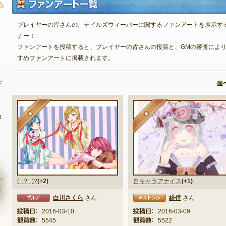
プレイヤーの皆さんの、テイルズウィーバーに関するファンアートを展示す
ナー！
自由掲示板
ファンアートを投稿すると、プレイヤーの皆さんの投票と、GMの審査によ
すめファンアートに掲載されます。
質問掲示板
クラブ募集掲示板
ファンアート掲示板
★
★
コミュニティポイント
( ･?･ )?
(+2)
自キャラアナイス
(+1)
白川さくら
さん
緋倖
さん
ミストラル
ゼルナ
投稿日：
2016-03-10
投稿日：
2016-03-09
観覧数：
5545
観覧数：
5522
NEXON ID登録