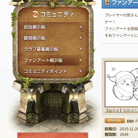
プレイヤーの皆さん
ナー！
自由掲示板
ファンアートを投稿
すめファンアートに
質問掲示板
クラブ募集掲示板
ファンアート掲示板
コミュニティポイン
zian
さ
ミストラル
投稿日：
2015-11-2
観覧数：
2649
NEXON ID登録