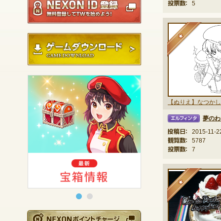
投票数：
5
★
ゲームダウンロード
【ぬりえ】なつかし
夢のわ
エルフィンタ
投稿日：
2015-11-2
観覧数：
5787
投票数：
7
★
NEXONポイントチ