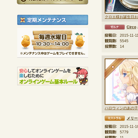
定期メンテナンス
Circo
ゼルナ
毎週水曜日 10:30～1
投稿日：
2015-11-1
※メンテナンス中は
観覧数：
5545
投票数：
14
★
ハロウィンのあの子
メリー
ミストラル
投稿日：
2015-11-1
観覧数：
5779
投票数：
11