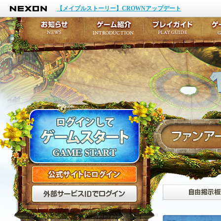
NEXON
イベント
キャラクター作成
【メイプルストーリー】CROWNアップデート
アップデート
テイルズ初級者講座
メンテナンス
ここだけは知っておこ
お知らせ
ゲーム紹介
プ
公式サイトにログイン
外部サービスIDでログ