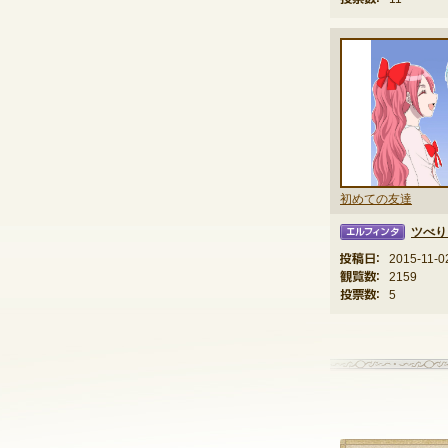
初めての友達
ツべり
エルフィンタ
投稿日：
2015-11-0
観覧数：
2159
投票数：
5