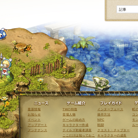
ニュース
ゲーム紹介
最新情報
TWの特徴
インターフェース
町
お知らせ
登場人物
操作方法
コ
イベント
ゲームの始め方
NPC
モ
アップデート
キャラクター作成
戦闘
ル
メンテナンス
テイルズ初級者講座
クエスト・チャプター
ここだけは知っておこ
キャラクターの成長