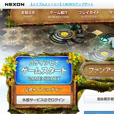
NEXON
イベント
キャラクター作成
【メイプルストーリー】CROWNアップデート
アップデート
テイルズ初級者講座
メンテナンス
ここだけは知っておこ
お知らせ
ゲーム紹介
プ
公式サイトにログイン
外部サービスIDでログ