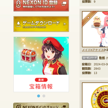
投票数：
9
★
ゲームダウンロード
メイドnアナイス
(+2
歌桜
ローゼンバーグ
投稿日：
2024-03-0
観覧数：
2843
投票数：
13
NEXONポイントチ