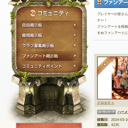
プレイヤーの皆さん
ナー！
自由掲示板
ファンアートを投稿
すめファンアートに
質問掲示板
クラブ募集掲示板
ファンアート掲示板
★
コミュニティポイン
クロセティ
ハーメ
ローゼンバーグ
投稿日：
2024-03-1
観覧数：
4235
NEXON ID登録