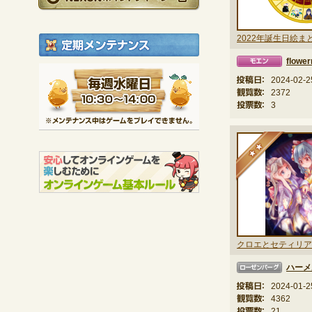
定期メンテナンス
flowe
モエン
毎週水曜日 10:30～1
投稿日：
2024-02-2
※メンテナンス中は
観覧数：
2372
投票数：
3
★
ハーメ
ローゼンバーグ
投稿日：
2024-01-2
観覧数：
4362
投票数：
21