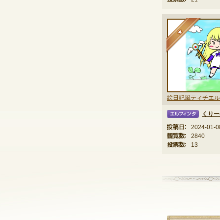
★
絵日記風ティチエル
くりー
エルフィンタ
投稿日：
2024-01-0
観覧数：
2840
投票数：
13