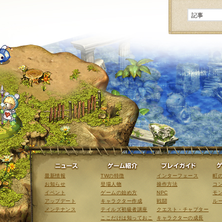
ニュース
ゲーム紹介
最新情報
TWの特徴
インターフェース
町
お知らせ
登場人物
操作方法
コ
イベント
ゲームの始め方
NPC
モ
アップデート
キャラクター作成
戦闘
ル
メンテナンス
テイルズ初級者講座
クエスト・チャプター
ここだけは知っておこ
キャラクターの成長