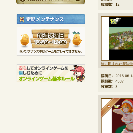
投票数：
12
定期メンテナンス
毎週水曜日 10:30～1
※メンテナンス中は
緑に囲まれた魔法学
投稿日：
2016-08-1
観覧数：
4537
投票数：
8
★