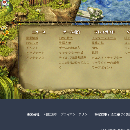
ニュース
ゲーム紹介
最新情報
TWの特徴
インターフェース
町
お知らせ
登場人物
操作方法
コ
イベント
ゲームの始め方
NPC
モ
アップデート
キャラクター作成
戦闘
ル
メンテナンス
テイルズ初級者講座
クエスト・チャプター
ここだけは知っておこ
キャラクターの成長
う
ワープポイント
運営会社
利用規約
プライバシーポリシー
特定商取引法に基づく表
Copyright © 2009 NEXON