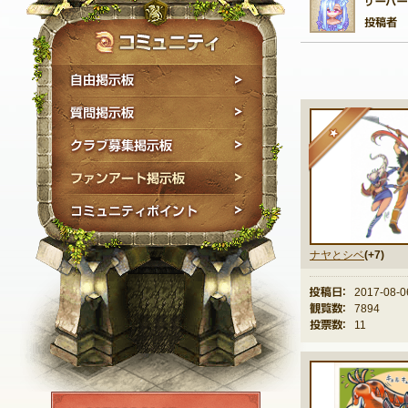
自由掲示板
質問掲示板
★
クラブ募集掲示板
ファンアート掲示板
コミュニティポイン
ナヤとシベ
(+7)
投稿日：
2017-08-0
観覧数：
7894
投票数：
11
NEXON ID登録