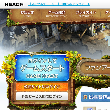
NEXON
イベント
キャラクター作成
【メイプルストーリー】CROWNアップデート
アップデート
テイルズ初級者講座
メンテナンス
ここだけは知っておこ
お知らせ
ゲーム紹介
プ
公式サイトにログイン
外部サービスIDでログ