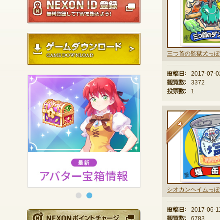
ゲームダウンロード
三つ首の監獄犬っぽ
投稿日：
2017-07-0
観覧数：
3372
投票数：
1
★
シオカンヘイムっぽ
投稿日：
2017-06-1
NEXONポイントチ
観覧数：
6783