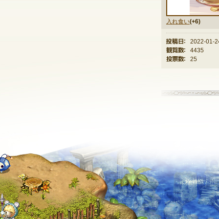
入れ食い
(+6)
投稿日：
2022-01-2
観覧数：
4435
投票数：
25