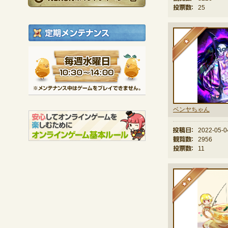
投票数：
25
定期メンテナンス
★
毎週水曜日 10:30～1
※メンテナンス中は
ベンヤちゃん
投稿日：
2022-05-0
観覧数：
2956
投票数：
11
★