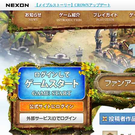
NEXON
イベント
キャラクター作成
【メイプルストーリー】CROWNアップデート
アップデート
テイルズ初級者講座
メンテナンス
ここだけは知っておこ
お知らせ
ゲーム紹介
プ
公式サイトにログイン
外部サービスIDでログ