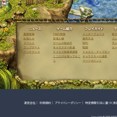
ニュース
ゲーム紹介
最新情報
TWの特徴
インターフェース
町
お知らせ
登場人物
操作方法
コ
イベント
ゲームの始め方
NPC
モ
アップデート
キャラクター作成
戦闘
ル
メンテナンス
テイルズ初級者講座
クエスト・チャプター
ここだけは知っておこ
キャラクターの成長
う
ワープポイント
運営会社
利用規約
プライバシーポリシー
特定商取引法に基づく表
Copyright © 2009 NEXON