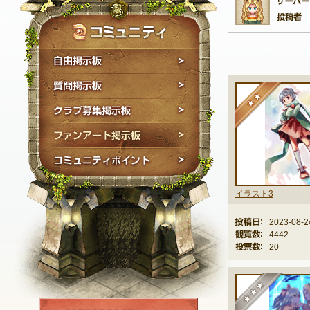
自由掲示板
質問掲示板
★
クラブ募集掲示板
ファンアート掲示板
コミュニティポイン
イラスト3
投稿日：
2023-08-2
観覧数：
4442
投票数：
20
★
NEXON ID登録