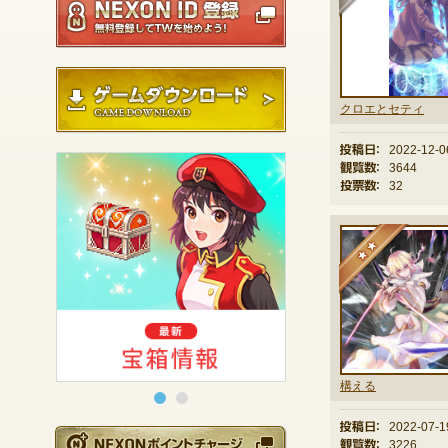
ゲームダウンロード
クロエとセティ
投稿日：
2022-12-0
観覧数：
3644
投票数：
32
★
構える
投稿日：
2022-07-1
NEXONポイントチ
観覧数：
3226