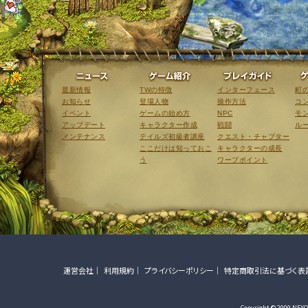
ニュース
ゲーム紹介
最新情報
TWの特徴
インターフェース
町
お知らせ
登場人物
操作方法
コ
イベント
ゲームの始め方
NPC
モ
アップデート
キャラクター作成
戦闘
ル
メンテナンス
テイルズ初級者講座
クエスト・チャプター
ここだけは知っておこ
キャラクターの成長
う
ワープポイント
運営会社
利用規約
プライバシーポリシー
特定商取引法に基づく表
Copyright © 2009 NEXON