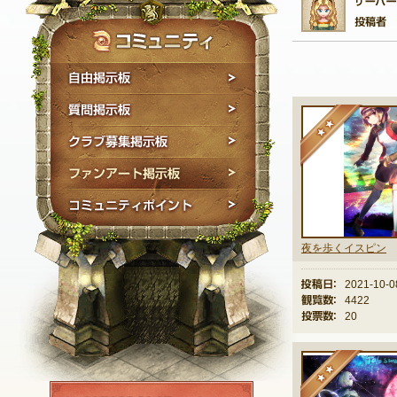
自由掲示板
質問掲示板
★
クラブ募集掲示板
ファンアート掲示板
コミュニティポイン
夜を歩くイスピン
投稿日：
2021-10-0
観覧数：
4422
投票数：
20
★
NEXON ID登録