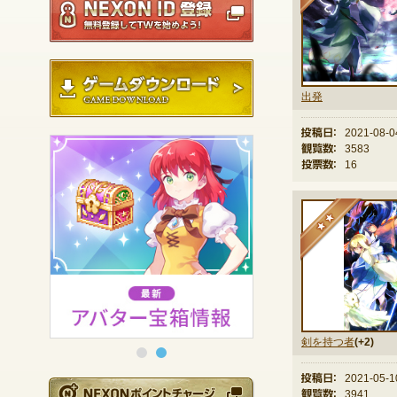
ゲームダウンロード
出発
投稿日：
2021-08-0
観覧数：
3583
投票数：
16
★
剣を持つ者
(+2)
投稿日：
2021-05-1
NEXONポイントチ
観覧数：
3941