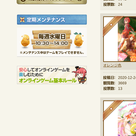
投票数：
24
定期メンテナンス
★
毎週水曜日 10:30～1
※メンテナンス中は
オレンジ色
投稿日：
2020-12-2
観覧数：
3669
投票数：
13
★