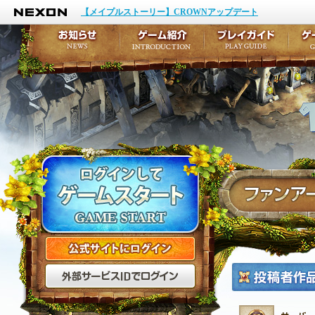
NEXON
イベント
キャラクター作成
【メイプルストーリー】CROWNアップデート
アップデート
テイルズ初級者講座
メンテナンス
ここだけは知っておこ
お知らせ
ゲーム紹介
プ
公式サイトにログイン
外部サービスIDでログ