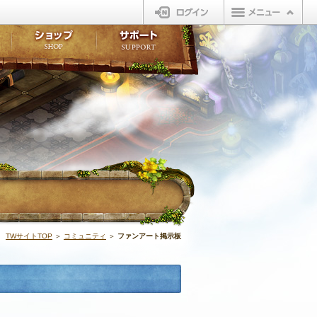
ログイン
板
ボイスドラマ
販売アイテム
FAQ
ト掲示板
マンガ
ビューティーショップ
不具合対応状況
ィポイント
LINEスタンプ
オープンマーケット
アンケート
ライブラリ
ショップ
サポート
ウィーバー
ファンアート掲
TWサイトTOP
＞
コミュニティ
＞
ファンアート掲示板
投稿者作