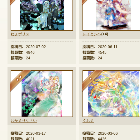
ゲームダウンロード
ねぇボリス
レイとシベ
(+4)
投稿日：
2020-07-02
投稿日：
2020-06-11
観覧数：
4846
観覧数：
4545
投票数：
24
投票数：
24
★★
★
おかえりなさい
くおえ
投稿日：
2020-03-17
投稿日：
2020-03-06
NEXONポイントチャージ
観覧数：
4021
観覧数：
4426