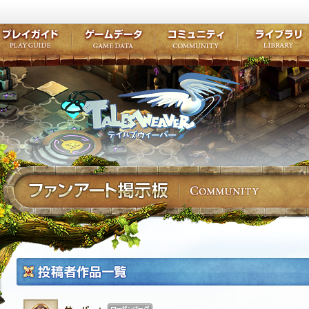
キャラクター作成
クエスト・チャプター
コンテンツ
クラブ掲示
テイルズ初級者講座
キャラクターの成長
モンスターブック
ファンアー
ここだけは知っておこう
ワープポイント
ルーンスキル
コミュニテ
ゲーム紹介
プレイガイド
ゲームデータ
コミュニティ
テイルズ
公式サイトにログイン
外部サービスIDでログイン