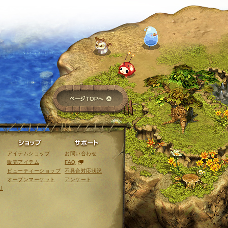
ページTOPへ
ライブラリ
ショップ
サポート
アイテムショップ
お問い合わせ
販売アイテム
FAQ
ビューティーショップ
不具合対応状況
オープンマーケット
アンケート
リ