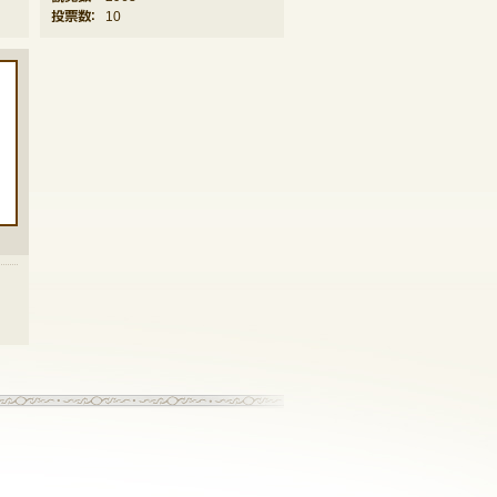
投票数：
10
→
記事一覧へ戻る