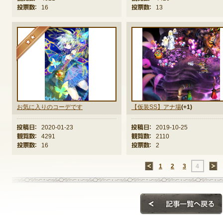
投票数：
16
投票数：
13
定期メンテナンス
★★
毎週水曜日 10:30～14:00
※メンテナンス中はゲームをプレイできません。
お気に入りのコーデです
【仮装SS】アナ場
(+1)
投稿日：
2020-01-23
投稿日：
2019-10-25
観覧数：
4291
観覧数：
2110
投票数：
16
投票数：
2
←
1
2
3
4