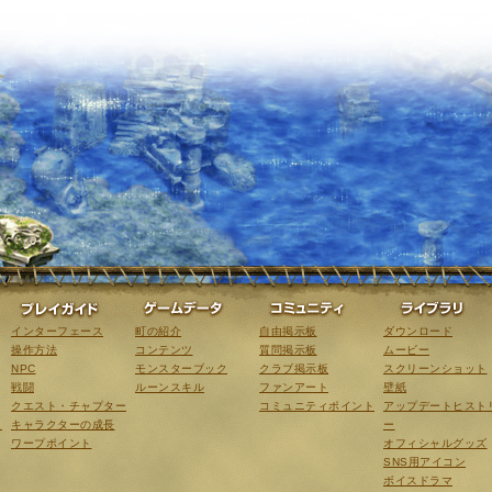
ゲーム紹介
プレイガイド
ゲームデータ
コミュニティ
インターフェース
町の紹介
自由掲示板
ダウンロード
操作方法
コンテンツ
質問掲示板
ムービー
NPC
モンスターブック
クラブ掲示板
スクリーンショット
戦闘
ルーンスキル
ファンアート
壁紙
クエスト・チャプター
コミュニティポイント
アップデートヒスト
こ
キャラクターの成長
ー
ワープポイント
オフィシャルグッズ
SNS用アイコン
ボイスドラマ