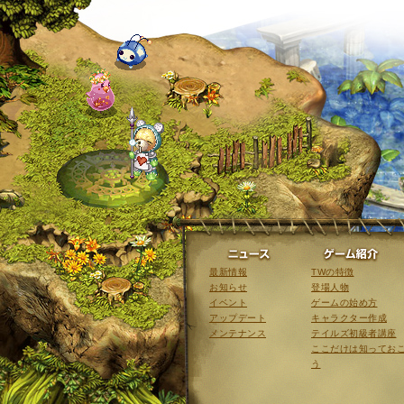
ニュース
最新情報
TWの特徴
お知らせ
登場人物
イベント
ゲームの始め方
アップデート
キャラクター作成
メンテナンス
テイルズ初級者講座
ここだけは知ってお
う