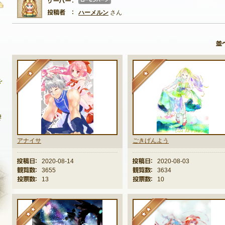
server07
ハーメルン
さん
自由掲示板
質問掲示板
★
★
クラブ募集掲示板
ファンアート掲示板
コミュニティポイント
アナイサ
ごきげんよう
投稿日：
2020-08-14
投稿日：
2020-08-03
観覧数：
3655
観覧数：
3634
投票数：
13
投票数：
10
★★
★★
NEXON ID登録