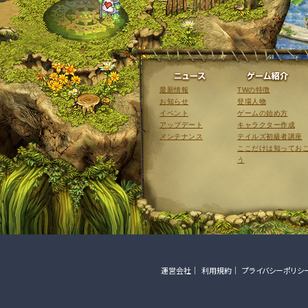
ニュース
最新情報
TWの特徴
お知らせ
登場人物
イベント
ゲームの始め方
アップデート
キャラクター作成
メンテナンス
テイルズ初級者講座
ここだけは知ってお
う
運営会社
利用規約
プライバシーポリシ