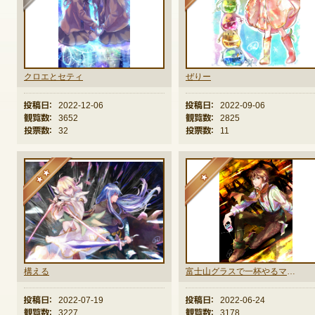
ゲームダウンロード
クロエとセティ
ぜりー
投稿日：
2022-12-06
投稿日：
2022-09-06
観覧数：
3652
観覧数：
2825
投票数：
32
投票数：
11
★★
★
構える
富士山グラスで一杯やるマキシ
投稿日：
2022-07-19
投稿日：
2022-06-24
NEXONポイントチャージ
観覧数：
3227
観覧数：
3178