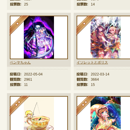
投票数：
25
投票数：
14
定期メンテナンス
★
★
毎週水曜日 10:30～14:00
※メンテナンス中はゲームをプレイできません。
ベンヤちゃん
イソレットとボリス
投稿日：
2022-05-04
投稿日：
2022-03-14
観覧数：
2961
観覧数：
3664
投票数：
11
投票数：
15
★★
★★