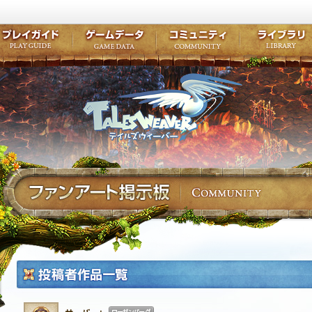
キャラクター作成
クエスト・チャプター
コンテンツ
クラブ掲示
テイルズ初級者講座
キャラクターの成長
モンスターブック
ファンアー
ここだけは知っておこう
ワープポイント
ルーンスキル
コミュニテ
ゲーム紹介
プレイガイド
ゲームデータ
コミュニティ
テイルズ
公式サイトにログイン
外部サービスIDでログイン