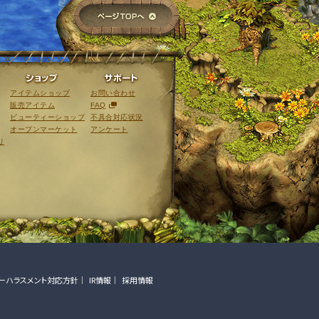
ページTOPへ
ライブラリ
ショップ
サポート
アイテムショップ
お問い合わせ
販売アイテム
FAQ
ビューティーショップ
不具合対応状況
オープンマーケット
アンケート
リ
ーハラスメント対応方針
IR情報
採用情報