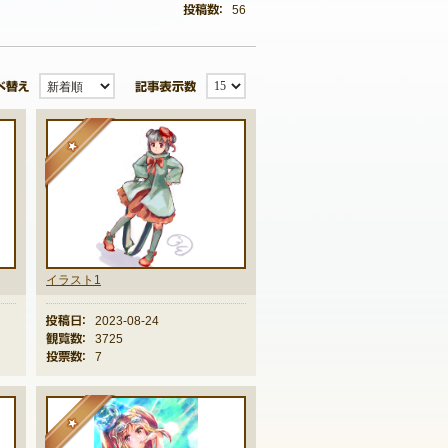
56
並び替え
記事表示数
★
イラスト1
投稿日：
2023-08-24
観覧数：
3725
投票数：
7
★