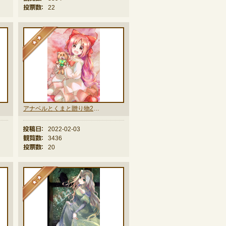
投票数：
22
★★
アナベルとくまと贈り物2022
投稿日：
2022-02-03
観覧数：
3436
投票数：
20
★★