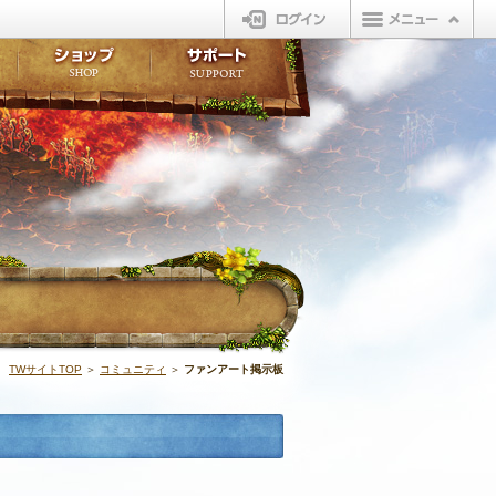
ログイン
板
ボイスドラマ
販売アイテム
FAQ
ト掲示板
マンガ
ビューティーショップ
不具合対応状況
ィポイント
LINEスタンプ
オープンマーケット
アンケート
ライブラリ
ショップ
サポート
ウィーバー
ファンアート掲
TWサイトTOP
＞
コミュニティ
＞
ファンアート掲示板
投稿者作