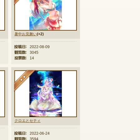
暑中お見舞い
(+2)
投稿日：
2022-08-09
観覧数：
3045
投票数：
14
★★
クロエとセティ
投稿日：
2022-06-24
観覧数：
3594