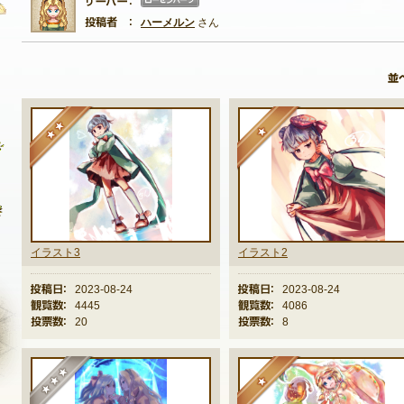
server07
ハーメルン
さん
自由掲示板
質問掲示板
★★
★
クラブ募集掲示板
ファンアート掲示板
コミュニティポイント
イラスト3
イラスト2
投稿日：
2023-08-24
投稿日：
2023-08-24
観覧数：
4445
観覧数：
4086
投票数：
20
投票数：
8
★★★
★
NEXON ID登録