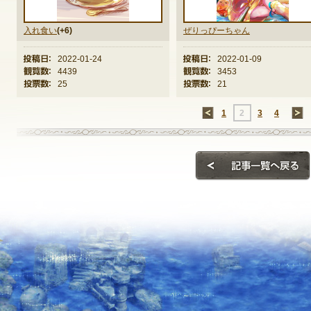
入れ食い
(+6)
ぜりっぴーちゃん
投稿日：
2022-01-24
投稿日：
2022-01-09
観覧数：
4439
観覧数：
3453
投票数：
25
投票数：
21
←
1
2
3
4