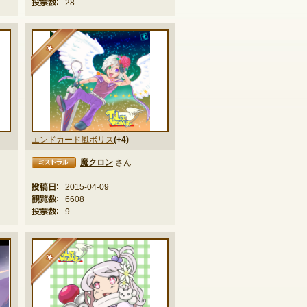
投票数：
28
★
エンドカード風ボリス
(+4)
魔クロン
さん
ラル
投稿日：
2015-04-09
観覧数：
6608
投票数：
9
★