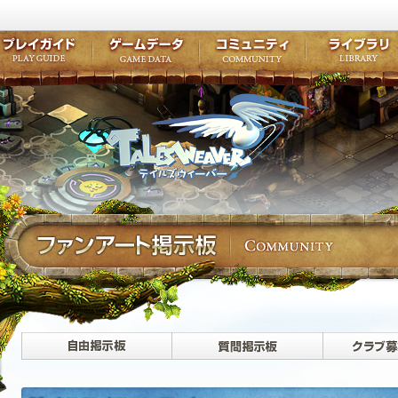
キャラクター作成
クエスト・チャプター
コンテンツ
クラブ掲示
テイルズ初級者講座
キャラクターの成長
モンスターブック
ファンアー
ここだけは知っておこう
ワープポイント
ルーンスキル
コミュニテ
ゲーム紹介
プレイガイド
ゲームデータ
コミュニティ
テイルズ
公式サイトにログイン
外部サービスIDでログイン
自由掲示板>
質問掲示