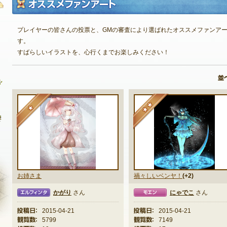
プレイヤーの皆さんの投票と、GMの審査により選ばれたオススメファンア
自由掲示板
す。
すばらしいイラストを、心行くまでお楽しみください！
質問掲示板
クラブ募集掲示板
ファンアート掲示板
★
★★
コミュニティポイント
お姉さま
禍々しいベンヤ！
(+2)
かがり
さん
にゃでこ
さん
タ
モエン
ミスト
投稿日：
2015-04-21
投稿日：
2015-04-21
観覧数：
5799
観覧数：
7149
NEXON ID登録