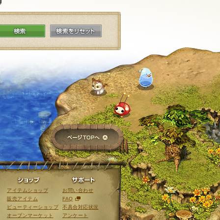
検索
検索をリセット
ページTOPへ
ライブラリ
ショップ
サポート
アイテムショップ
お問い合わせ
販売アイテム
FAQ
ビューティーショップ
不具合対応状況
オープンマーケット
アンケート