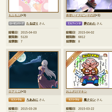
定期メンテナンス
もふもふ
(+3)
炎使いイスピンその2
(+1)
たるぽり
さん
夢のわた
さん
ーグ
エルフィンタ
ミスト
毎週水曜日 10:30～14:00
※メンテナンス中はゲームをプレイできません。
投稿日：
2015-04-03
投稿日：
2015-04-02
観覧数：
5120
観覧数：
6812
投票数：
7
投票数：
8
★
★
ロアミニ
(+1)
おふざけマキシ
ろあみに
さん
魔クロン
さん
ミストラル
クロテ
投稿日：
2015-03-28
投稿日：
2015-03-22