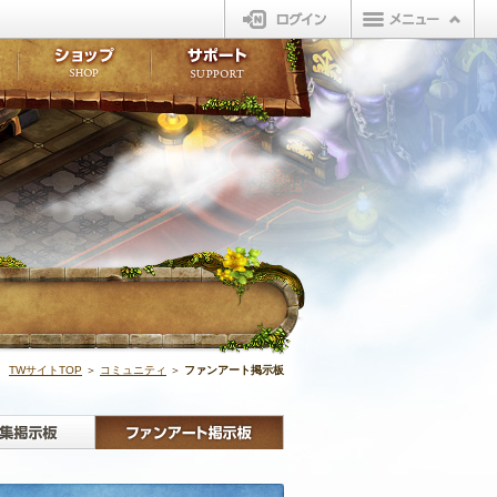
ログイン
板
ボイスドラマ
販売アイテム
FAQ
ト掲示板
マンガ
ビューティーショップ
不具合対応状況
ィポイント
LINEスタンプ
オープンマーケット
アンケート
ライブラリ
ショップ
サポート
ウィーバー
ファンアート掲
TWサイトTOP
＞
コミュニティ
＞
ファンアート掲示板
板
クラブ募集掲示板
ファンアート掲示板
オススメ