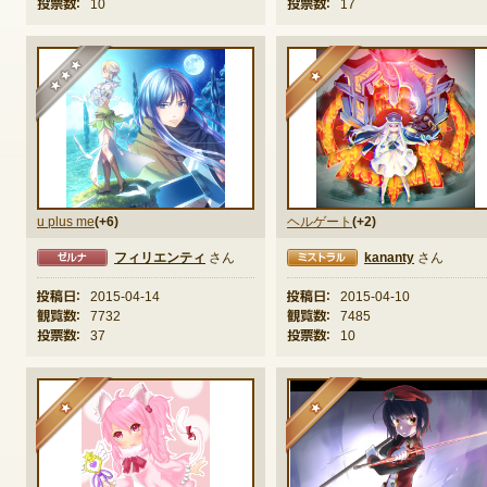
投票数：
10
投票数：
17
★★★
★
ゲームダウンロード
u plus me
(+6)
ヘルゲート
(+2)
フィリエンティ
さん
kananty
さん
ミストラル
ミスト
投稿日：
2015-04-14
投稿日：
2015-04-10
観覧数：
7732
観覧数：
7485
投票数：
37
投票数：
10
★
★
NEXONポイントチャージ