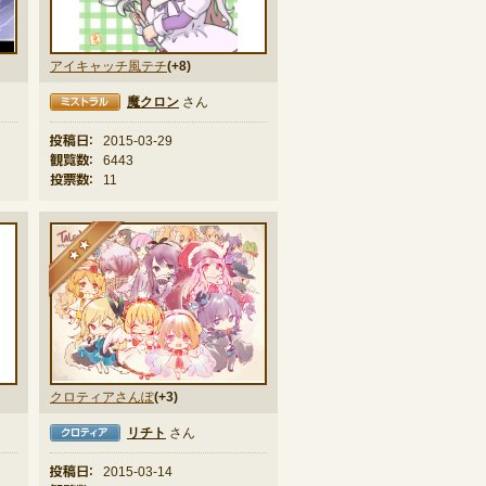
アイキャッチ風テチ
(+8)
魔クロン
さん
ラル
投稿日：
2015-03-29
観覧数：
6443
投票数：
11
★★
クロティアさんぽ
(+3)
リチト
さん
ィア
投稿日：
2015-03-14