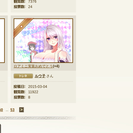
観覧数：
7376
投票数：
24
★
ロアミニ実装おめでとう
(+4)
ルウ子
さん
投稿日：
2015-03-04
観覧数：
11922
投票数：
8
50
...
53
→
掲示板に投稿する