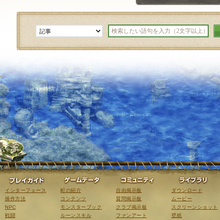
ゲーム紹介
プレイガイド
ゲームデータ
コミュニティ
インターフェース
町の紹介
自由掲示板
ダウンロード
操作方法
コンテンツ
質問掲示板
ムービー
NPC
モンスターブック
クラブ掲示板
スクリーンショット
戦闘
ルーンスキル
ファンアート
壁紙