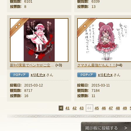
観覧数：
6101
観覧数：
6339
投票数：
8
投票数：
13
★★
★
新ｷｬﾗ実装でベンヤがご立腹のようです。
(+3)
クマさん最強だもん！！
(+4)
xりむたx
さん
xりむたx
さん
クロティア
トレネ
投稿日：
2015-03-12
投稿日：
2015-03-11
観覧数：
8717
観覧数：
7184
投票数：
16
投票数：
11
←
41
42
43
44
45
46
47
48
49