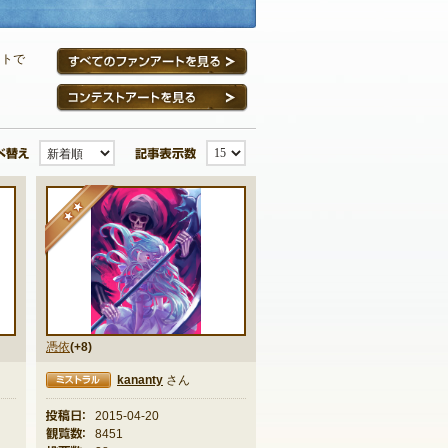
ートで
すべてのファンアートを見る
コンテストアートを見る
並び替え
記事表示数
★★
憑依
(+8)
kananty
さん
ラル
投稿日：
2015-04-20
観覧数：
8451