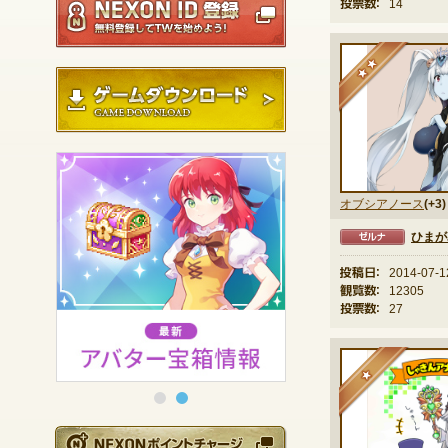
投票数：
14
★
ゲームダウンロード
オブシアノース
(+3)
ひまが
ゼルナ
投稿日：
2014-07-1
観覧数：
12305
投票数：
27
★
NEXONポイントチ