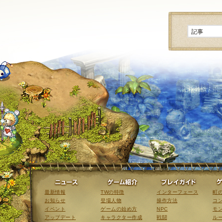
ニュース
ゲーム紹介
最新情報
TWの特徴
インターフェース
町
お知らせ
登場人物
操作方法
コ
イベント
ゲームの始め方
NPC
モ
アップデート
キャラクター作成
戦闘
ル