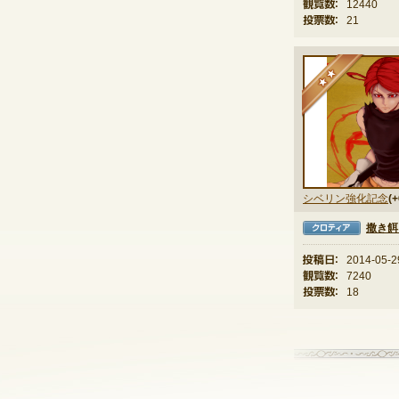
観覧数：
12440
投票数：
21
★
シベリン強化記念
(+
撒き餌
クロティア
投稿日：
2014-05-2
観覧数：
7240
投票数：
18