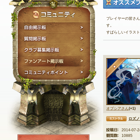
プレイヤーの皆さん
自由掲示板
す。
すばらしいイラスト
質問掲示板
クラブ募集掲示板
ファンアート掲示板
★
コミュニティポイン
オブシアさん
(+1)
ロズノ
ミストラル
投稿日：
2014-07-2
観覧数：
10885
NEXON ID登録