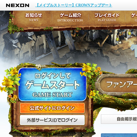
NEXON
イベント
キャラクター作成
【メイプルストーリー】CROWNアップデート
アップデート
テイルズ初級者講座
メンテナンス
ここだけは知っておこ
お知らせ
ゲーム紹介
プ
公式サイトにログイン
外部サービスIDでログ