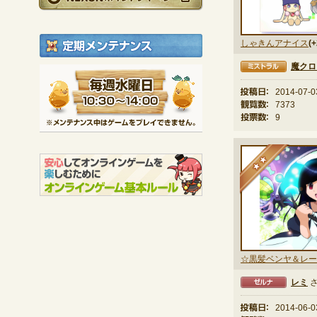
定期メンテナンス
しゃきんアナイス
(+
魔クロ
ミストラル
毎週水曜日 10:30～1
※メンテナンス中は
投稿日：
2014-07-0
観覧数：
7373
投票数：
9
★
☆黒髪ベンヤ＆レー
レミ
ゼルナ
投稿日：
2014-06-0