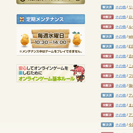
解決済み
その他
/
リ
未解決
その他
/
ロ
定期メンテナンス
未解決
その他
/
ル
毎週水曜日 10:30～1
解決済み
その他
/
w
※メンテナンス中は
解決済み
その他
/
幻
未解決
その他
/
古
未解決
その他
/
こ
未解決
その他
/
フ
未解決
その他
/
強
解決済み
その他
/
ア
未解決
その他
/
ま
未解決
その他
/
ア
解決済み
その他
/
今