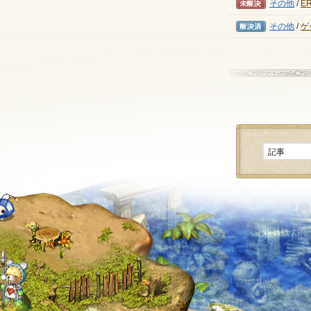
未解決
その他
/
E
解決済み
その他
/
ゲ