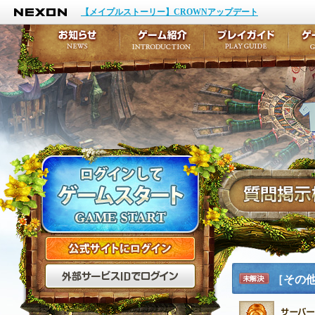
NEXON
イベント
キャラクター作成
【メイプルストーリー】CROWNアップデート
アップデート
テイルズ初級者講座
メンテナンス
ここだけは知っておこ
お知らせ
ゲーム紹介
プ
公式サイトにログイン
外部サービスIDでログ
［その
未解決