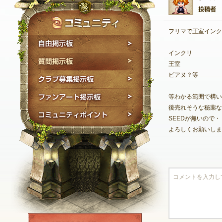
フリマで王室インク
自由掲示板
インクリ
質問掲示板
王室
ビアヌ？等
クラブ募集掲示板
ファンアート掲示板
等わかる範囲で構い
後売れそうな秘薬な
コミュニティポイン
SEEDが無いので・
よろしくお願いしま
NEXON ID登録