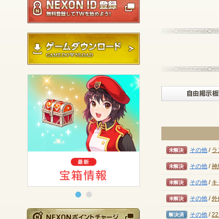
ゲームダウンロード
未解決
その他
/
ラ
未解決
その他
/
神
未解決
その他
/
キ
未解決
その他
/
外
解決済み
NEXONポイントチ
その他
/
2