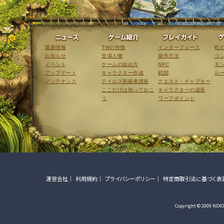
ニュース
ゲーム紹介
最新情報
TWの特徴
インターフェース
町
お知らせ
登場人物
操作方法
コ
イベント
ゲームの始め方
NPC
モ
アップデート
キャラクター作成
戦闘
ル
メンテナンス
テイルズ初級者講座
クエスト・チャプター
ここだけは知っておこ
キャラクターの成長
う
ワープポイント
運営会社
利用規約
プライバシーポリシー
特定商取引法に基づく表
Copyright © 2009 NEXON