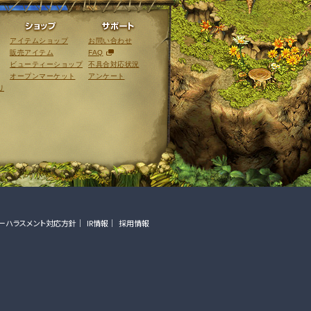
ライブラリ
ショップ
サポート
アイテムショップ
お問い合わせ
販売アイテム
FAQ
ビューティーショップ
不具合対応状況
オープンマーケット
アンケート
リ
ーハラスメント対応方針
IR情報
採用情報