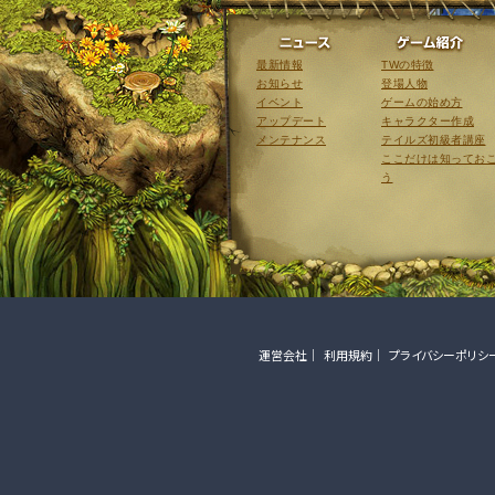
ニュース
最新情報
TWの特徴
お知らせ
登場人物
イベント
ゲームの始め方
アップデート
キャラクター作成
メンテナンス
テイルズ初級者講座
ここだけは知ってお
う
運営会社
利用規約
プライバシーポリシ