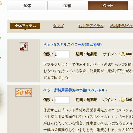
ポイントアイテムは、ゲーム内でのみご購入いただけます。
全体
宝箱
アイテムショップ
全体アイテム
タマゴ
お世話アイテム
名札染色(ペッ
販売アイテム
ペットSスキルスクロール(自己摂取)
ビューティーショップ
個数：
期間：
無期限
ポイント：
480
1
オープンマーケット
ダブルクリックして使用するとペットのSスキルに登録
おやつ」を持っている場合、健康度が一定値以下に減る
定まで回復する。
ペット所持用栄養おやつ箱(スペシャル）
個数：
期間：
無期限
ポイント：
300
1
使用すると「ペット手持ち用栄養満点おやつ（スペシャ
ト手持ち用栄養満点おやつ（スペシャル）」はペットS
NEXON ID登録
かばんに入っている場合、健康度が40以下になるとア
一般の栄養満点おやつよりも先に消費される。最大999