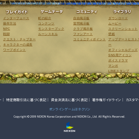
ゲーム紹介
プレイガイド
ゲームデータ
コミュニティ
インターフェース
町の紹介
自由掲示板
ダウンロード
操作方法
コンテンツ
質問掲示板
ムービー
NPC
モンスターブック
クラブ掲示板
スクリーンショット
戦闘
ルーンスキル
ファンアート
壁紙
クエスト・チャプター
コミュニティポイント
アップデートヒスト
こ
キャラクターの成長
ー
ワープポイント
オフィシャルグッズ
SNS用アイコン
ボイスドラマ
マンガ
LINEスタンプ
ー
特定商取引法に基づく表記
資金決済法に基づく表記
著作権ガイドライン
カスタマ
オンラインゲームはネクソン
Copyright © 2009 NEXON Korea Corporation and NEXON Co., Ltd. All Rights Reserved.