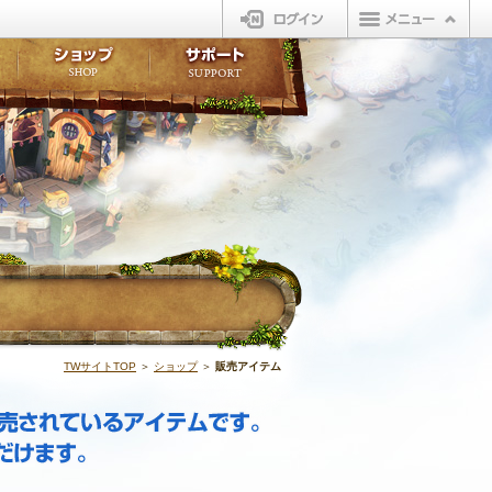
ログイン
板
ボイスドラマ
販売アイテム
FAQ
ト掲示板
マンガ
ビューティーショップ
不具合対応状況
ィポイント
LINEスタンプ
オープンマーケット
アンケート
ライブラリ
ショップ
サポート
ウィーバー
販売アイテム |
TWサイトTOP
＞
ショップ
＞
販売アイテム