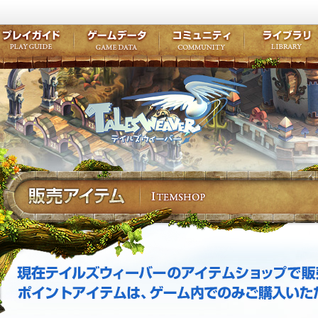
キャラクター作成
クエスト・チャプター
コンテンツ
クラブ掲示
テイルズ初級者講座
キャラクターの成長
モンスターブック
ファンアー
ここだけは知っておこう
ワープポイント
ルーンスキル
コミュニテ
ゲーム紹介
プレイガイド
ゲームデータ
コミュニティ
テイルズ
公式サイトにログイン
外部サービスIDでログイン
現在テイルズウィーバーのアイテムショップで販売されているアイテムです。