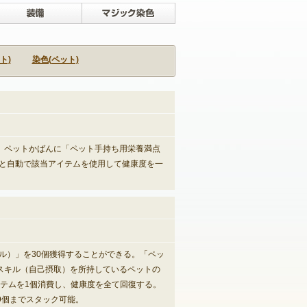
ペット
装備
マジック染色
ト)
染色(ペット)
。ペットかばんに「ペット手持ち用栄養満点
と自動で該当アイテムを使用して健康度を一
ル）」を30個獲得することができる。「ペッ
スキル（自己摂取）を所持しているペットの
イテムを1個消費し、健康度を全て回復する。
9個までスタック可能。