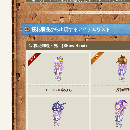
ポイントアイテムの詳しい購入方法は、『
アイテムショップ
』
桜花爛漫から出現するアイテムリスト
1. 桜花爛漫・兜 (Show Head)
†ニンフの花びら
†探偵帽子