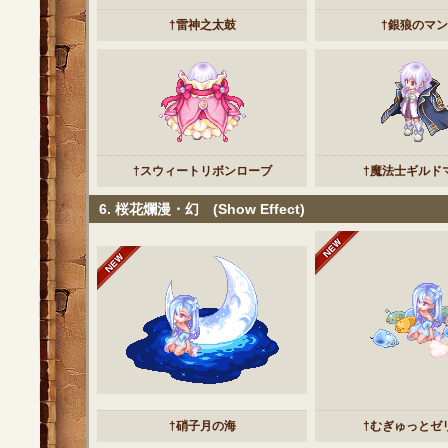
†雷神之太鼓
†銀狼のマ
†スウィートリボンローブ
†魔法士ギルド
6. 桜花爛漫・幻 (Show Effect)
†硝子月の海
†むぎゅっとゼ