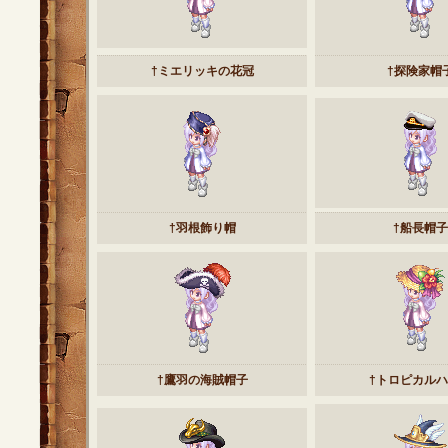
†ミエリッキの花冠
†探険家帽
†羽根飾り帽
†船長帽子
†鷹羽の海賊帽子
†トロピカル