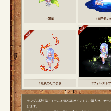
†翼葉
†硝子月の
†紅炎のたつまき
†フォレスト
ランダム型宝箱アイテムはNEXONポイントをご購入後、ゲー
けます。