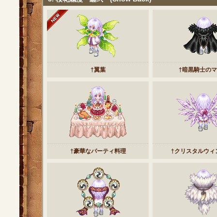
†翼葉
†暗黒騎士の
†豪華なパーティ料理
†クリスタルウィン