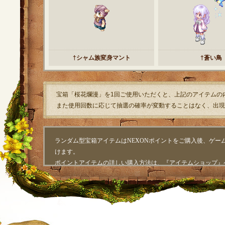
†シャム族変身マント
†蒼い鳥
宝箱「桜花爛漫」を1回ご使用いただくと、上記のアイテムの
また使用回数に応じて抽選の確率が変動することはなく、出現
ランダム型宝箱アイテムはNEXONポイントをご購入後、ゲー
けます。
ポイントアイテムの詳しい購入方法は、『
アイテムショップ
』