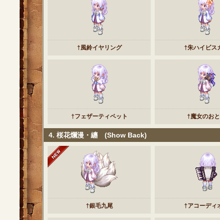
†風鈴イヤリング
†朱ハイビス
†フェザーティペット
†魔女のお
4. 桜花爛漫・纏 (Show Back)
†銀毛九尾
†アコーディ