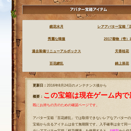
ランダム型宝箱アイテムとは、ゲームをよりいっそうお楽しみいただくため
アイテムショップで販売されているアイテムは、お買い上げいただかなくて
鏡花水月
レアアバター宝箱「
秀麗な韓服
2017着物（壱）
過去装備リニューアルボックス
天香桂花
百花繚乱
錦上添花
更新日：
2016年8月24日のメンテナンス後から
この宝箱は現在ゲーム内で
概要：
既にお持ちの方のための確認ページです。
アバター宝箱「百花繚乱」では取得できないレアなアバターの
宝箱から出るアイテムは全て無期限です。入手確率は全て同一
※レアアバター宝箱「桜花爛漫」を使用すると、
6種類
から任