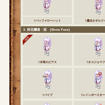
†バッファローハット
†魔法士ギルド
3. 桜花爛漫・面 (Show Face)
†木苺のピアス
†オコジョマ
†パイプ
†レインボースタ