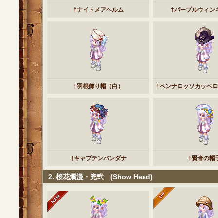
†ナイトメアヘルム
†パープルウィン
†羽根飾り帽（白）
†ペンナロッソカッペ
†キャプテンバンダナ
†賢者の帽
2. 桜花爛漫・兜弐 (Show Head)