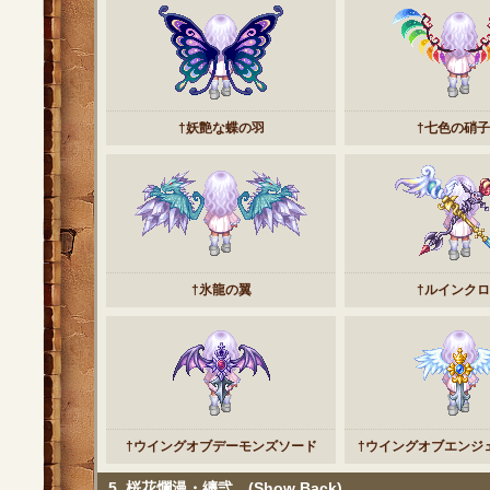
†妖艶な蝶の羽
†七色の硝
†氷龍の翼
†ルインク
†ウイングオブデーモンズソード
†ウイングオブエンジ
5. 桜花爛漫・纏弐 (Show Back)