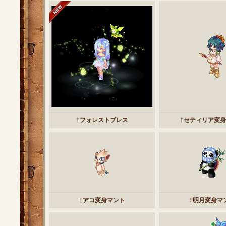
†フォレストブレス
†セティリア変
†アコ変身マント
†明月変身マ