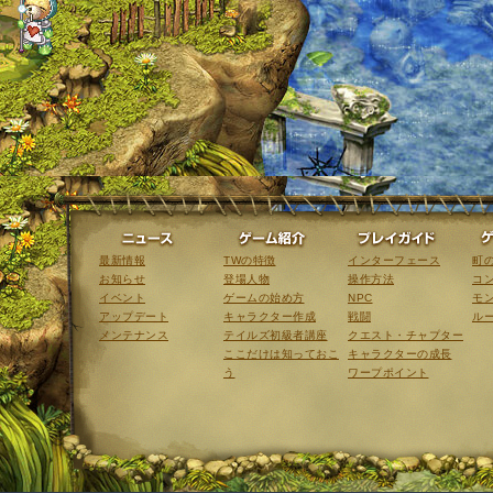
ニュース
ゲーム紹介
最新情報
TWの特徴
インターフェース
町
お知らせ
登場人物
操作方法
コ
イベント
ゲームの始め方
NPC
モ
アップデート
キャラクター作成
戦闘
ル
メンテナンス
テイルズ初級者講座
クエスト・チャプター
ここだけは知っておこ
キャラクターの成長
う
ワープポイント