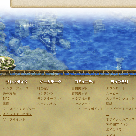
ゲーム紹介
プレイガイド
ゲームデータ
コミュニティ
インターフェース
町の紹介
自由掲示板
ダウンロード
操作方法
コンテンツ
質問掲示板
ムービー
NPC
モンスターブック
クラブ掲示板
スクリーンショット
戦闘
ルーンスキル
ファンアート
壁紙
クエスト・チャプター
コミュニティポイント
アップデートヒスト
こ
キャラクターの成長
ー
ワープポイント
オフィシャルグッズ
SNS用アイコン
ボイスドラマ
マンガ