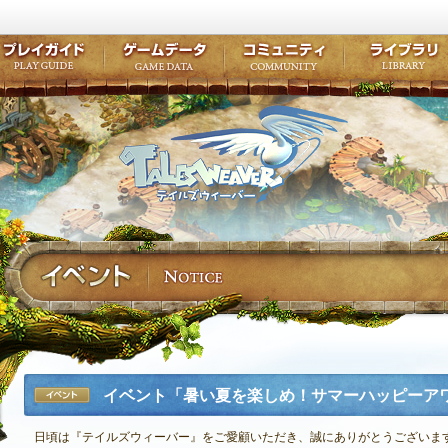
キャラクター作成
クエスト・チャプター
コンテンツ
クラブ掲示
テイルズ初級者講座
キャラクターの成長
モンスターブック
ファンアー
ここだけは知っておこう
ワープポイント
ルーンスキル
コミュニテ
ゲーム紹介
プレイガイド
ゲームデータ
コミュニティ
テイルズ
公式サイトにログイン
外部サービスIDでログイン
イベント「暑い夏を楽しめ！サマーハッピーア
イベント
日頃は『テイルズウィーバー』をご愛顧いただき、誠にありがとうございま