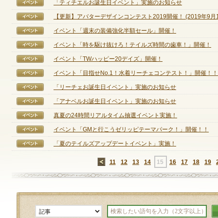
「ティチエルお誕生日イベント」実施のお知らせ
【イベント】
【更新】アバターデザインコンテスト2019開催！ (2019年9月11
【イベント】
イベント「週末の装備強化半額セール」開催！
【イベント】
イベント「時を駆け抜けろ！テイルズ時間の歯車！」開催！
【イベント】
イベント「TWハッピー20デイズ」開催！
【イベント】
イベント「目指せNo.1！水着リーチェコンテスト！」開催！！
【イベント】
「リーチェお誕生日イベント」実施のお知らせ
【イベント】
「アナベルお誕生日イベント」実施のお知らせ
【イベント】
真夏の24時間リアルタイム抽選イベント実施！
【イベント】
イベント「GMと行こうゼリッピテーマパーク！」開催！！
【イベント】
「夏のテイルズアップデートイベント」実施！
【イベント】
←
11
12
13
14
15
16
17
18
19