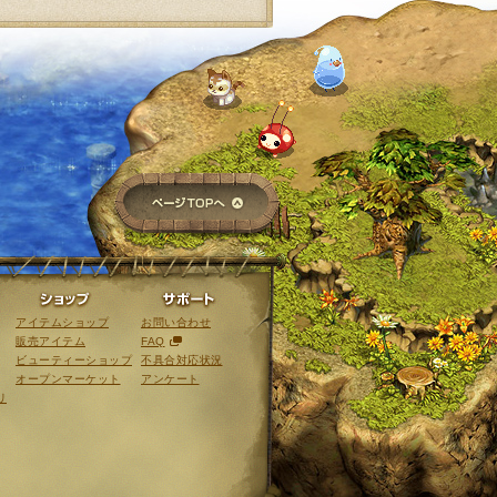
ページTOPへ
ライブラリ
ショップ
サポート
アイテムショップ
お問い合わせ
販売アイテム
FAQ
ビューティーショップ
不具合対応状況
オープンマーケット
アンケート
リ