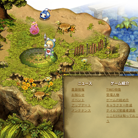
ニュース
最新情報
TWの特徴
お知らせ
登場人物
イベント
ゲームの始め方
アップデート
キャラクター作成
メンテナンス
テイルズ初級者講座
ここだけは知ってお
う