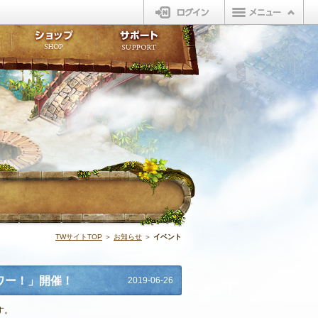
ログイン
板
ボイスドラマ
販売アイテム
FAQ
ト掲示板
マンガ
ビューティーショップ
不具合対応状況
ィポイント
LINEスタンプ
オープンマーケット
アンケート
ライブラリ
ショップ
サポート
ウィーバー
イベント | N
TWサイトTOP
＞
お知らせ
＞
イベント
ワー！」開催！
2019-06-26
す。