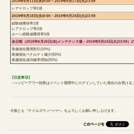
2019年9月11日(水)0:00 ~ 2019年9月17日(火)23:59
レアドロップ率2倍
2019年9月18日(水)0:00 ~ 2019年9月24日(火)23:59
定期メンテナンス
経験値獲得率2倍
レアドロップ率2倍
毎週水曜日 10:30～14:00
ルーン経験値獲得率3倍
※メンテナンス中はゲームをプレイできません。
全日程（2019年6月26日(水)メンテナンス後 ~ 2019年9月24日(火)23:59）
装備強化費用割引(20%)
装備強化ペナルティ減少(50%)
装備強化成功確率増加(50%)
【注意事項】
・ハッピーアワー効果はイベント期間中にログインしていた場合のみ受ける
今後とも『テイルズウィーバー』をよろしくお願い申し上げます。