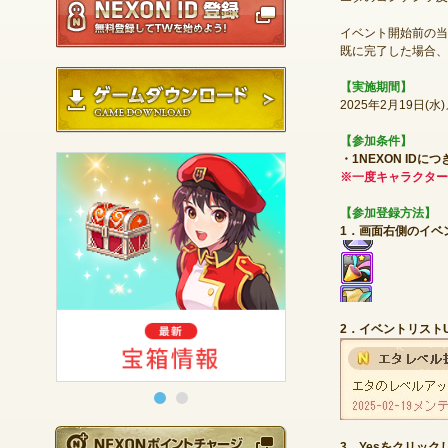
イベント開始前の当
既に完了した場合、
ゲームダウンロード
【実施期間】
2025年2月19日(
【参加条件】
・1NEXON ID
※一度キャラクター
【参加登録方法】
1．画面右側のイベ
2．イベントリスト
NEXONポイントチ
3．Yesをクリック