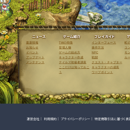
ニュース
ゲーム紹介
最新情報
TWの特徴
インターフェース
町
お知らせ
登場人物
操作方法
コ
イベント
ゲームの始め方
NPC
モ
アップデート
キャラクター作成
戦闘
ル
メンテナンス
テイルズ初級者講座
クエスト・チャプター
ここだけは知っておこ
キャラクターの成長
う
ワープポイント
運営会社
利用規約
プライバシーポリシー
特定商取引法に基づく表