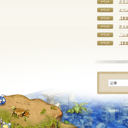
クラ
【イベ
イベ
【イベ
【更
【イベ
テイ
【イベ
「シ
【イベ
【更新
【イベ