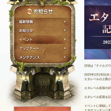
最新情報
お知らせ
イベント
アップデート
メンテナンス
日頃は『テイルズウ
2025年2月19日
エタレベルの上限が
エタレベル拡張の詳
エタレベル拡張を記
イベントに登録して
NEXON ID登録
エタのコンテンツ及