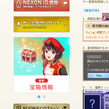
※一度参加登録した
【参加方法】
ゲームダウンロード
1．画面右側の
2．参加登録するキ
3．「1．週間ミッ
NEXONポイントチ