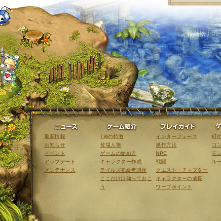
ニュース
ゲーム紹介
最新情報
TWの特徴
インターフェース
町
お知らせ
登場人物
操作方法
コ
イベント
ゲームの始め方
NPC
モ
アップデート
キャラクター作成
戦闘
ル
メンテナンス
テイルズ初級者講座
クエスト・チャプター
ここだけは知っておこ
キャラクターの成長
う
ワープポイント