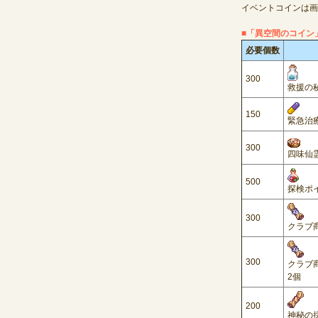
イベントコインは画
■「異空間のコイン
必要個数
300
救援の秘
150
緊急治療
300
四味仙霊
500
探検ポ
300
クラブ商
300
クラブ商
2個
200
神秘の