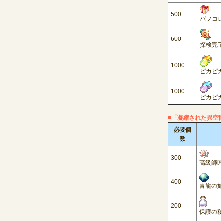
500
バフコ
600
探検完
1000
ピカピ
1000
ピカピカ
■「凝縮された異空
必要個
数
300
高級師匠
400
青龍の如
200
保護の秘