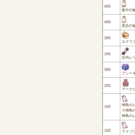
400
集中の秘
400
意志の秘
300
エクリプ
160
古代レ
300
プシーキ
200
アークロ
神鳥のレ
150
※神鳥の
神鳥のレ
150
ライゾシ