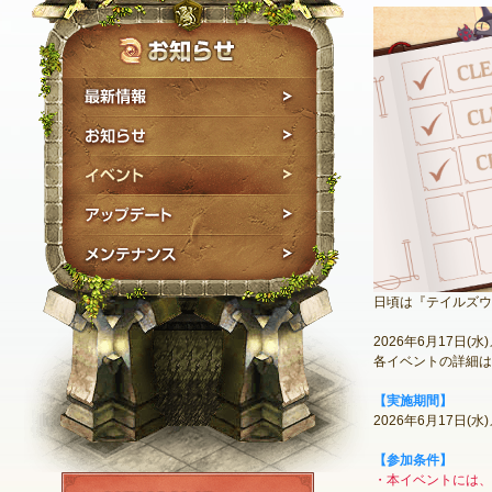
最新情報
お知らせ
イベント
アップデート
メンテナンス
日頃は『テイルズウ
2026年6月17
各イベントの詳細は
【実施期間】
2026年6月17日(
【参加条件】
・本イベントには、1
NEXON ID登録