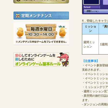
定期メンテナンス
4．登録したキャラ
毎週水曜日 10:30～1
ミッショ
「異
※メンテナンス中は
ン
週間ミッ
1週間
ション
【注意事項】
・イベント参加登録
支給されます。
・イベントミッショ
・イベントミッショ
・イベントミッショ
・ミッションクリア
- 週間ミッション
- 異空間の旅行日
ます。
- ダンジョンの周