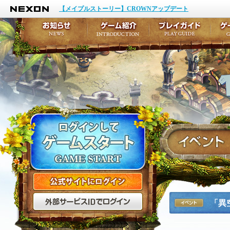
NEXON
イベント
キャラクター作成
【メイプルストーリー】CROWNアップデート
アップデート
テイルズ初級者講座
メンテナンス
ここだけは知っておこ
お知らせ
ゲーム紹介
プ
公式サイトにログイン
外部サービスIDでログ
「異
イベント