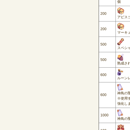
個
200
アビスコ
200
マーキ
500
スペシ
500
熟成され
600
ルーン
神鳥の聖
600
※使用
強化しま
1000
神鳥の聖