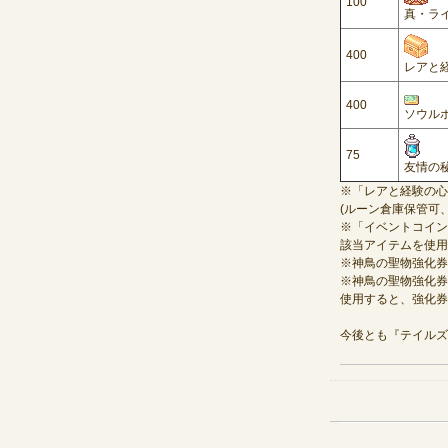
100
真・ライ
400
レアと経
400
ソウルポ
75
友情の秘薬
※「レアと経験の心
(ルーン倉庫保管可、
※「イベントコイン
該当アイテムを使用
※神鳥の聖物強化券Ｅ
※神鳥の聖物強化券
使用すると、強化券
今後とも『テイルズ