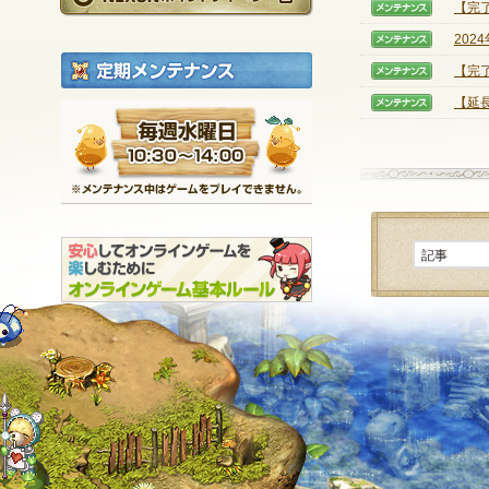
【完
【メン
202
【メン
定期メンテナンス
【完
【メン
【延長
【メン
毎週水曜日 10:30～1
※メンテナンス中は