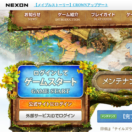
NEXON
イベント
キャラクター作成
【メイプルストーリー】CROWNアップデート
アップデート
テイルズ初級者講座
メンテナンス
ここだけは知っておこ
お知らせ
ゲーム紹介
プ
公式サイトにログイン
外部サービスIDでログ
【完
メンテナ
ンス
日頃は『テイルズウ