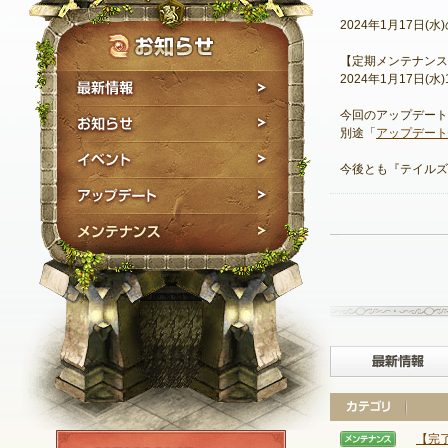
2024年1月17日
【定期メンテナンス
2024年1月17日(水)10
最新情報
今回のアップデート
お知らせ
別途「
アップデート
イベント
今後とも『テイルズ
アップデート
メンテナンス
NEXON ID登録
【完
【メン