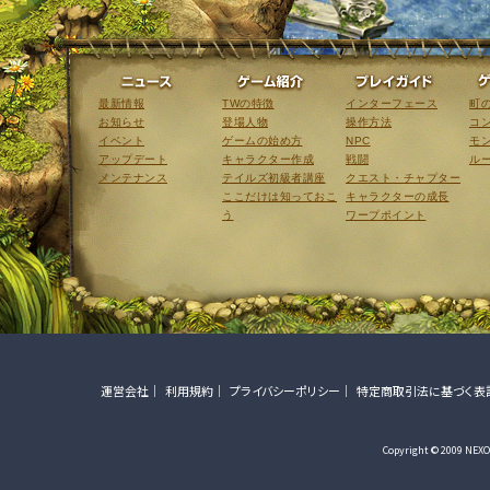
ニュース
ゲーム紹介
最新情報
TWの特徴
インターフェース
町
お知らせ
登場人物
操作方法
コ
イベント
ゲームの始め方
NPC
モ
アップデート
キャラクター作成
戦闘
ル
メンテナンス
テイルズ初級者講座
クエスト・チャプター
ここだけは知っておこ
キャラクターの成長
う
ワープポイント
運営会社
利用規約
プライバシーポリシー
特定商取引法に基づく表
Copyright © 2009 NEXON