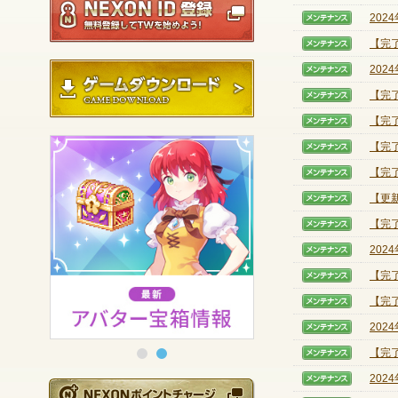
202
【メン
【完
【メン
ゲームダウンロード
202
【メン
【完
【メン
【完
【メン
【完
【メン
【完
【メン
【更新
【メン
【完
【メン
202
【メン
【完
【メン
【完
【メン
202
【メン
【完了
【メン
202
【メン
NEXONポイントチ