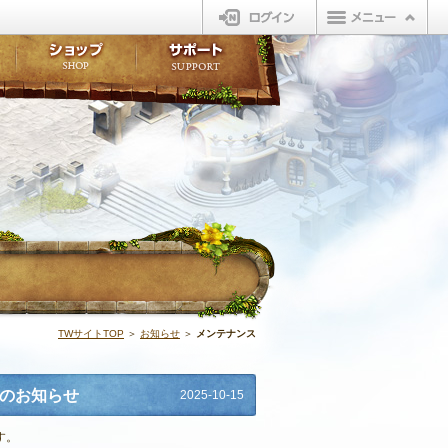
ログイン
板
ボイスドラマ
販売アイテム
FAQ
ト掲示板
マンガ
ビューティーショップ
不具合対応状況
ィポイント
LINEスタンプ
オープンマーケット
アンケート
ライブラリ
ショップ
サポート
ウィーバー
イベント | N
TWサイトTOP
＞
お知らせ
＞
メンテナンス
了のお知らせ
2025-10-15
す。