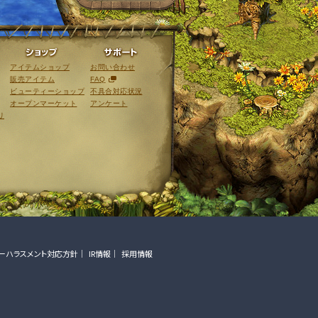
ライブラリ
ショップ
サポート
アイテムショップ
お問い合わせ
販売アイテム
FAQ
ビューティーショップ
不具合対応状況
オープンマーケット
アンケート
リ
ーハラスメント対応方針
IR情報
採用情報