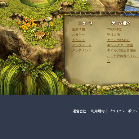
ニュース
最新情報
TWの特徴
お知らせ
登場人物
イベント
ゲームの始め方
アップデート
キャラクター作成
メンテナンス
テイルズ初級者講座
ここだけは知ってお
う
運営会社
利用規約
プライバシーポリシ