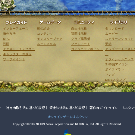
ゲーム紹介
プレイガイド
ゲームデータ
コミュニティ
インターフェース
町の紹介
自由掲示板
ダウンロード
操作方法
コンテンツ
質問掲示板
ムービー
NPC
モンスターブック
クラブ掲示板
スクリーンショット
戦闘
ルーンスキル
ファンアート
壁紙
クエスト・チャプター
コミュニティポイント
アップデートヒスト
こ
キャラクターの成長
ー
ワープポイント
オフィシャルグッズ
SNS用アイコン
ボイスドラマ
マンガ
LINEスタンプ
ー
特定商取引法に基づく表記
資金決済法に基づく表記
著作権ガイドライン
カスタマ
オンラインゲームはネクソン
Copyright © 2009 NEXON Korea Corporation and NEXON Co., Ltd. All Rights Reserved.