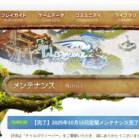
キャラクター作成
クエスト・チャプター
コンテンツ
クラブ掲示
テイルズ初級者講座
キャラクターの成長
モンスターブック
ファンアー
ここだけは知っておこう
ワープポイント
ルーンスキル
コミュニテ
ゲーム紹介
プレイガイド
ゲームデータ
コミュニティ
テイルズ
公式サイトにログイン
外部サービスIDでログイン
【完了】2025年10月15日定期メンテナンス完
メンテナ
ンス
日頃は『テイルズウィーバー』をご愛顧いただき、誠にありがとうございま