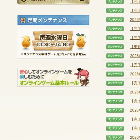
【完
【メン
【完
【メン
定期メンテナンス
202
【メン
【完
【メン
毎週水曜日 10:30～1
【完
【メン
※メンテナンス中は
【更新
【メン
202
【メン
【完
【メン
202
【メン
【完了
【メン
202
【メン
【完
【メン
202
【メン
【完
【メン
【完
【メン
202
【メン