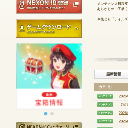
メンテナンス日程変
あらかじめご了承く
今後とも『テイルズ
ゲームダウンロード
202
【メン
【完
【メン
202
【メン
202
【メン
NEXONポイントチ