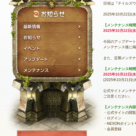
日頃は『テイルズウ
2025年10月22
最新情報
【メンテナンス時間
2025年10月22日(水)
お知らせ
今回のアップデート
イベント
メンテナンス後に掲
アップデート
また、定期メンテナ
メンテナンス
【メンテナンス時間
2025年10
月22日
(水
(2025年10月21日(火
公式サイトメンテナ
ご注意ください。
【メンテナンス内容
・公式サイトの閲覧
・ログイン
・NEXONポイン
・会員登録
NEXON ID登録