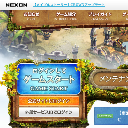
NEXON
イベント
キャラクター作成
【メイプルストーリー】CROWNアップデート
アップデート
テイルズ初級者講座
メンテナンス
ここだけは知っておこ
お知らせ
ゲーム紹介
プ
公式サイトにログイン
外部サービスIDでログ
【更
せ
メンテナ
ンス