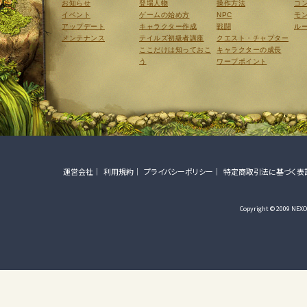
お知らせ
登場人物
操作方法
コ
イベント
ゲームの始め方
NPC
モ
アップデート
キャラクター作成
戦闘
ル
メンテナンス
テイルズ初級者講座
クエスト・チャプター
ここだけは知っておこ
キャラクターの成長
う
ワープポイント
運営会社
利用規約
プライバシーポリシー
特定商取引法に基づく表
Copyright © 2009 NEXON