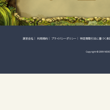
運営会社
利用規約
プライバシーポリシー
特定商取引法に基づく表
Copyright © 2009 NEXON