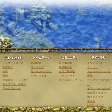
ゲーム紹介
プレイガイド
ゲームデータ
コミュニティ
インターフェース
町の紹介
自由掲示板
ダウンロード
操作方法
コンテンツ
質問掲示板
ムービー
NPC
モンスターブック
クラブ掲示板
スクリーンショット
戦闘
ルーンスキル
ファンアート
壁紙
クエスト・チャプター
コミュニティポイント
アップデートヒスト
こ
キャラクターの成長
ー
ワープポイント
オフィシャルグッズ
SNS用アイコン
ボイスドラマ
マンガ
LINEスタンプ