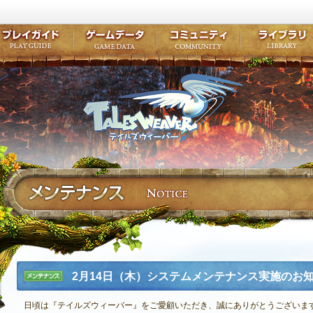
キャラクター作成
クエスト・チャプター
コンテンツ
クラブ掲示
テイルズ初級者講座
キャラクターの成長
モンスターブック
ファンアー
ここだけは知っておこう
ワープポイント
ルーンスキル
コミュニテ
ゲーム紹介
プレイガイド
ゲームデータ
コミュニティ
テイルズ
公式サイトにログイン
外部サービスIDでログイン
2月14日（木）システムメンテナンス実施のお
メンテナ
ンス
日頃は『テイルズウィーバー』をご愛顧いただき、誠にありがとうございま