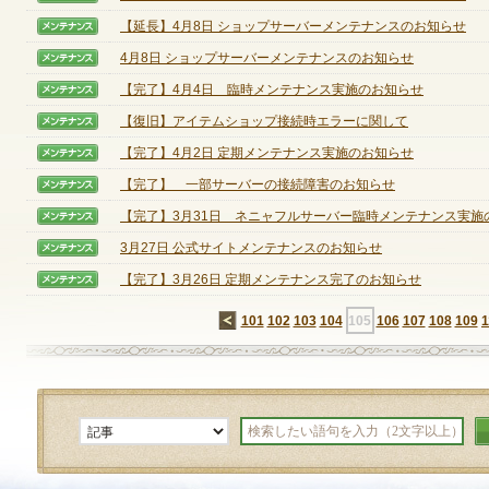
【延長】4月8日 ショップサーバーメンテナンスのお知らせ
【メンテナンス】
4月8日 ショップサーバーメンテナンスのお知らせ
【メンテナンス】
定期メンテナンス
【完了】4月4日 臨時メンテナンス実施のお知らせ
【メンテナンス】
毎週水曜日 10:30～14:00
【復旧】アイテムショップ接続時エラーに関して
【メンテナンス】
※メンテナンス中はゲームをプレイできません。
【完了】4月2日 定期メンテナンス実施のお知らせ
【メンテナンス】
【完了】 一部サーバーの接続障害のお知らせ
【メンテナンス】
【完了】3月31日 ネニャフルサーバー臨時メンテナンス実施のお
【メンテナンス】
3月27日 公式サイトメンテナンスのお知らせ
【メンテナンス】
【完了】3月26日 定期メンテナンス完了のお知らせ
【メンテナンス】
←
101
102
103
104
105
106
107
108
109
1