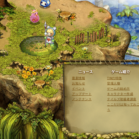
ニュース
最新情報
TWの特徴
お知らせ
登場人物
イベント
ゲームの始め方
アップデート
キャラクター作成
メンテナンス
テイルズ初級者講座
ここだけは知ってお
う