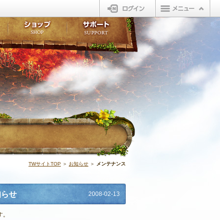
ログイン
板
ボイスドラマ
販売アイテム
FAQ
ト掲示板
マンガ
ビューティーショップ
不具合対応状況
ィポイント
LINEスタンプ
オープンマーケット
アンケート
ライブラリ
ショップ
サポート
ウィーバー
イベント | N
TWサイトTOP
＞
お知らせ
＞
メンテナンス
知らせ
2008-02-13
す。