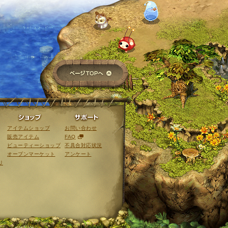
ページTOPへ
ライブラリ
ショップ
サポート
アイテムショップ
お問い合わせ
販売アイテム
FAQ
ビューティーショップ
不具合対応状況
オープンマーケット
アンケート
リ