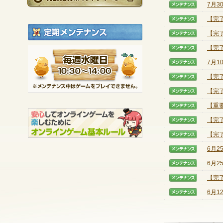
7月
【メン
【完
【メン
定期メンテナンス
【完
【メン
【完
【メン
毎週水曜日 10:30～1
※メンテナンス中は
7月
【メン
【完
【メン
【完
【メン
【重
【メン
【完
【メン
【完
【メン
6月
【メン
6月
【メン
【完
【メン
6月
【メン