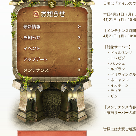
日頃は『テイルズウ
本日4月21日（月）
4月21日（月）10
最新情報
【メンテナンス時間
お知らせ
4月21日（月）10:30
イベント
【対象サーバー】
・ドゥルネンサ
アップデート
・トレビゾ
・パルシュ
メンテナンス
・ルグラン
・ペリウィンクル
・ネニャフル
・イカボーン
・ティア
・ザン
【メンテナンス内容
・該当サーバーの取
皆様には大変ご迷惑
NEXON ID登録