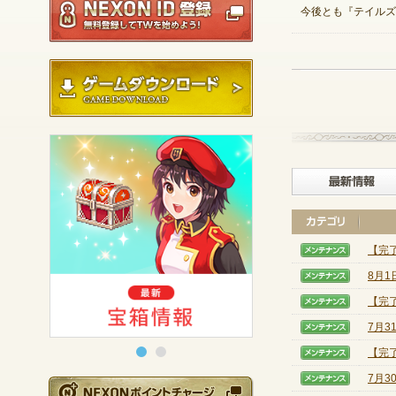
今後とも『テイルズ
ゲームダウンロード
【完
【メン
8月
【メン
【完
【メン
7月
【メン
【完
【メン
7月
【メン
NEXONポイントチ