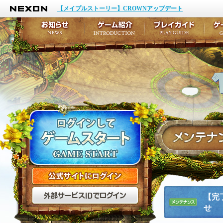
NEXON
イベント
キャラクター作成
【メイプルストーリー】CROWNアップデート
アップデート
テイルズ初級者講座
メンテナンス
ここだけは知っておこ
お知らせ
ゲーム紹介
プ
公式サイトにログイン
外部サービスIDでログ
【完
せ
メンテナ
ンス