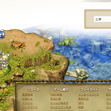
ニュース
ゲーム紹介
最新情報
TWの特徴
インターフェース
町
お知らせ
登場人物
操作方法
コ
イベント
ゲームの始め方
NPC
モ
アップデート
キャラクター作成
戦闘
ル