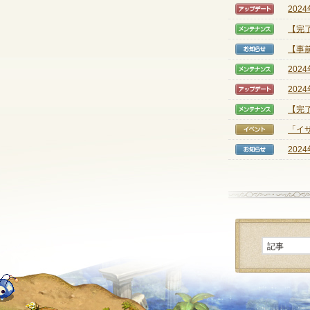
202
【アッ
【完
【メン
【事
【お知
202
【メン
202
【アッ
【完
【メン
「イ
【イベ
202
【お知