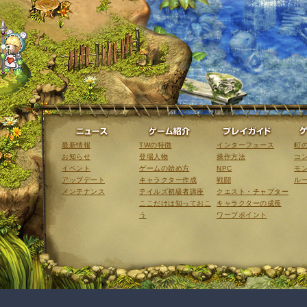
ニュース
ゲーム紹介
最新情報
TWの特徴
インターフェース
町
お知らせ
登場人物
操作方法
コ
イベント
ゲームの始め方
NPC
モ
アップデート
キャラクター作成
戦闘
ル
メンテナンス
テイルズ初級者講座
クエスト・チャプター
ここだけは知っておこ
キャラクターの成長
う
ワープポイント