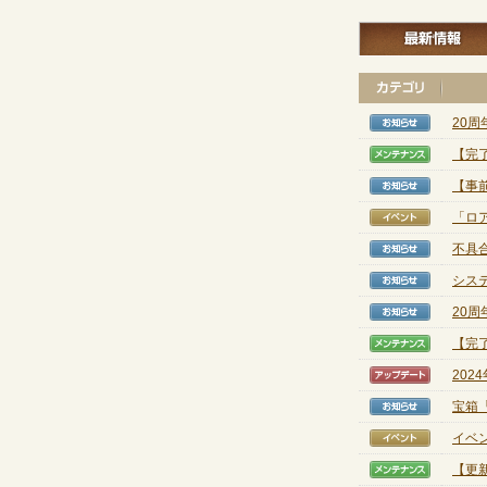
20周
【お知
【完
【メン
【事
【お知
「ロ
【イベ
不具
【お知
システ
【お知
20周
【お知
【完
【メン
202
【アッ
宝箱
【お知
イベ
【イベ
【更新
【メン