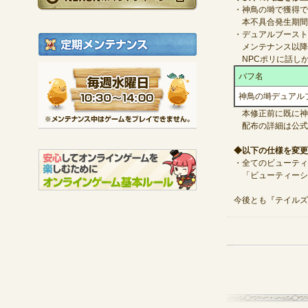
・神鳥の塒で獲得で
本不具合発生期間
・デュアルブースト
定期メンテナンス
メンテナンス以降
NPCポリに話し
毎週水曜日 10:30～1
バフ名
※メンテナンス中は
神鳥の塒デュアル
本修正前に既に神
配布の詳細は公式
◆以下の仕様を変更
・全てのビューティ
「ビューティーシ
今後とも『テイルズ