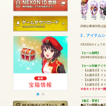
ゲームダウンロード
詳細な構成内容は
別
2．アイテム
3月10日のイェフ
【セール期間】
2024年3月6日(水
【セール対象アイテ
・【お誕生日】イェ
・【お誕生日】イェ
・【お誕生日】イェ
・【お誕生日】タ
※全キャラクター購
【修正・変更】
NEXONポイントチ
◆以下の問題を修正