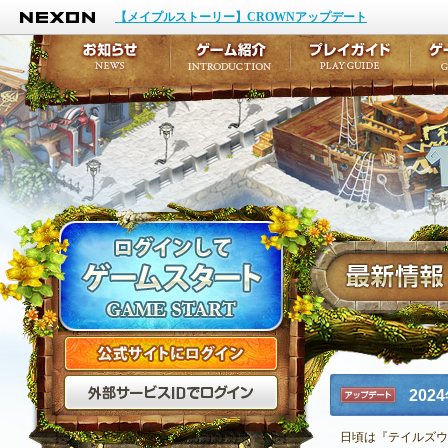
NEXON
イベント
キャラクター作成
【メイプルストーリー】CROWNアップデート
アップデート
テイルズ初級者講座
メンテナンス
ここだけは知っておこ
お知らせ
ゲーム紹介
プ
公式サイトにログイン
外部サービスIDでログ
20
アップデ
ート
日頃は『テイルズウ