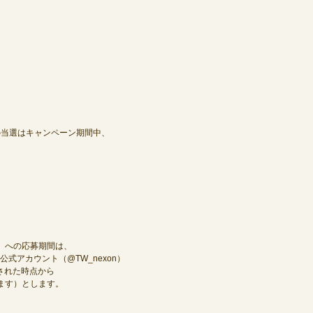
の当選はキャンペーン期間中、
）への応募期間は、
式アカウント（@TW_nexon）
された時点から
います）とします。