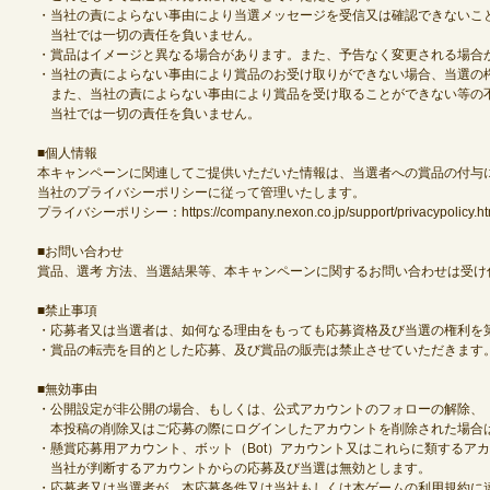
・当社の責によらない事由により当選メッセージを受信又は確認できないこ
当社では一切の責任を負いません。
・賞品はイメージと異なる場合があります。また、予告なく変更される場合
・当社の責によらない事由により賞品のお受け取りができない場合、当選の
また、当社の責によらない事由により賞品を受け取ることができない等の
当社では一切の責任を負いません。
■個人情報
本キャンペーンに関連してご提供いただいた情報は、当選者への賞品の付与に
当社のプライバシーポリシーに従って管理いたします。
プライバシーポリシー：https://company.nexon.co.jp/support/privacypolicy.ht
■お問い合わせ
賞品、選考 方法、当選結果等、本キャンペーンに関するお問い合わせは受け
■禁止事項
・応募者又は当選者は、如何なる理由をもっても応募資格及び当選の権利を
・賞品の転売を目的とした応募、及び賞品の販売は禁止させていただきます
■無効事由
・公開設定が非公開の場合、もしくは、公式アカウントのフォローの解除、
本投稿の削除又はご応募の際にログインしたアカウントを削除された場合
・懸賞応募用アカウント、ボット（Bot）アカウント又はこれらに類するア
当社が判断するアカウントからの応募及び当選は無効とします。
・応募者又は当選者が、本応募条件又は当社もしくは本ゲームの利用規約に