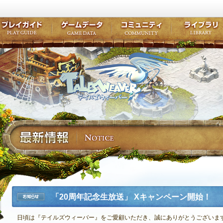
キャラクター作成
クエスト・チャプター
コンテンツ
クラブ掲示
テイルズ初級者講座
キャラクターの成長
モンスターブック
ファンアー
ここだけは知っておこう
ワープポイント
ルーンスキル
コミュニテ
ゲーム紹介
プレイガイド
ゲームデータ
コミュニティ
テイルズ
公式サイトにログイン
外部サービスIDでログイン
「20周年記念生放送」 Xキャンペーン開始！
お知らせ
日頃は『テイルズウィーバー』をご愛顧いただき、誠にありがとうございま