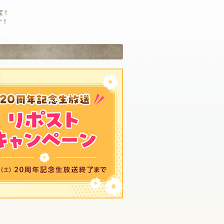
定！
す！