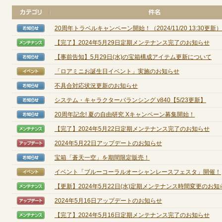
20周年トラベルキャンペーン開始！（2024/11/20 13:30更新）
【お知らせ】
【完了】2024年5月29日定期メンテナンス完了のお知らせ
【メンテナンス】
【事前告知】5月29日(水)の宝箱構成アイテム更新について
【お知らせ】
「ロアミニお誕生日イベント」実施のお知らせ
【イベント】
不具合対応状況更新のお知らせ
【お知らせ】
システム・キャラクターバランシング v840【5/23更新】
【お知らせ】
20周年記念! 夏の自由研究 Xキャンペーン募集開始！
【お知らせ】
【完了】2024年5月22日定期メンテナンス完了のお知らせ
【メンテナンス】
2024年5月22日アップデートのお知らせ
【アップデート】
宝箱「蒼天一空」を期間限定販売！
【お知らせ】
イベント「ブルーコーラルオーシャンレースフェスタ」開催！
【イベント】
【更新】2024年5月22日(水)定期メンテナンス時間変更のお知らせ
【メンテナンス】
2024年5月16日アップデートのお知らせ
【アップデート】
【完了】2024年5月16日定期メンテナンス完了のお知らせ
【メンテナンス】