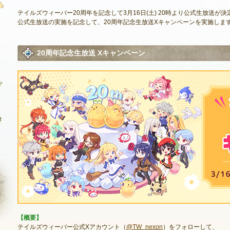
テイルズウィーバー20周年を記念して3月16日(土) 20時より公式生放送が決
公式生放送の実施を記念して、20周年記念生放送Xキャンペーンを実施しま
最新情報
20周年記念生放送 Xキャンペーン
お知らせ
イベント
アップデート
メンテナンス
【概要】
NEXON ID登録
テイルズウィーバー公式Xアカウント（
@TW_nexon
）をフォローして、