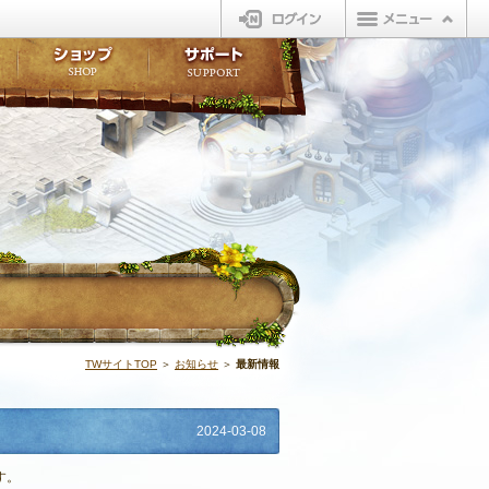
ログイン
板
ボイスドラマ
販売アイテム
FAQ
ト掲示板
マンガ
ビューティーショップ
不具合対応状況
ィポイント
LINEスタンプ
オープンマーケット
アンケート
ライブラリ
ショップ
サポート
ウィーバー
最新情報 | N
TWサイトTOP
＞
お知らせ
＞
最新情報
2024-03-08
す。