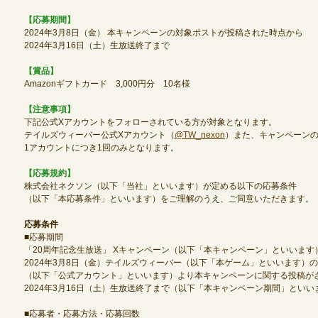
【応募期間】
2024年3月8日（金） 本キャンペーンの対象ポストが投稿された時点から
定期メンテナンス
2024年3月16日（土）生放送終了まで
【賞品】
毎週水曜日 10:30～14:00
Amazonギフトカード 3,000円分 10名様
※メンテナンス中はゲームをプレイできません。
【注意事項】
下記公式Xアカウントをフォローされている方が対象となります。
テイルズウィーバー公式Xアカウント（
@TW_nexon
）また、キャンペーン
1アカウントにつき1回のみとなります。
【応募規約】
株式会社ネクソン（以下「当社」といいます）が定める以下の応募条件
（以下「本応募条件」といいます）をご理解のうえ、ご同意いただきます。
応募条件
■応募期間
「20周年記念生放送」 Xキャンペーン（以下「本キャンペーン」といいます
2024年3月8日（金）テイルズウィーバー（以下「本ゲーム」といいます）の公
（以下「公式アカウント」といいます）より本キャンペーンに関する投稿が
2024年3月16日（土）生放送終了まで（以下「本キャンペーン期間」とい
■応募者・応募方法・応募回数