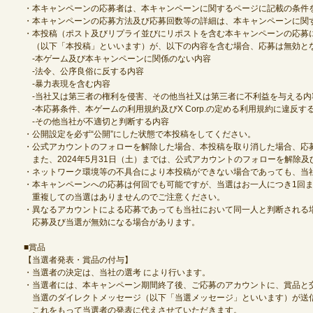
・本キャンペーンの応募者は、本キャンペーンに関するページに記載の条件
・本キャンペーンの応募方法及び応募回数等の詳細は、本キャンペーンに関
・本投稿（ポスト及びリプライ並びにリポストを含む本キャンペーンの応募
（以下「本投稿」といいます）が、以下の内容を含む場合、応募は無効と
‐本ゲーム及び本キャンペーンに関係のない内容
‐法令、公序良俗に反する内容
‐暴力表現を含む内容
‐当社又は第三者の権利を侵害、その他当社又は第三者に不利益を与える内
‐本応募条件、本ゲームの利用規約及びX Corp.の定める利用規約に違反す
‐その他当社が不適切と判断する内容
・公開設定を必ず“公開”にした状態で本投稿をしてください。
・公式アカウントのフォローを解除した場合、本投稿を取り消した場合、応
また、2024年5月31日（土）までは、公式アカウントのフォローを解除
・ネットワーク環境等の不具合により本投稿ができない場合であっても、当
・本キャンペーンへの応募は何回でも可能ですが、当選はお一人につき1回
重複しての当選はありませんのでご注意ください。
・異なるアカウントによる応募であっても当社において同一人と判断される
応募及び当選が無効になる場合があります。
■賞品
【当選者発表・賞品の付与】
・当選者の決定は、当社の選考 により行います。
・当選者には、本キャンペーン期間終了後、ご応募のアカウントに、賞品と
当選のダイレクトメッセージ（以下「当選メッセージ」といいます）が送
これをもって当選者の発表に代えさせていただきます。