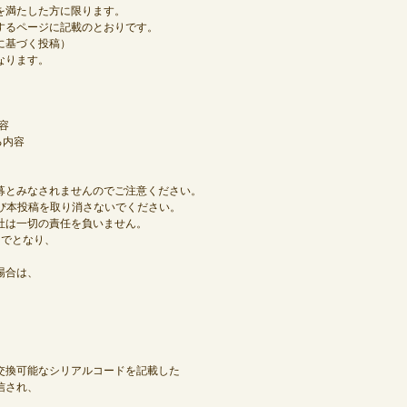
を満たした方に限ります。
するページに記載のとおりです。
に基づく投稿）
なります。
容
る内容
募とみなされませんのでご注意ください。
及び本投稿を取り消さないでください。
社は一切の責任を負いません。
までとなり、
場合は、
交換可能なシリアルコードを記載した
信され、