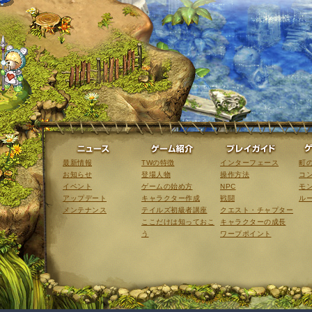
ニュース
ゲーム紹介
最新情報
TWの特徴
インターフェース
町
お知らせ
登場人物
操作方法
コ
イベント
ゲームの始め方
NPC
モ
アップデート
キャラクター作成
戦闘
ル
メンテナンス
テイルズ初級者講座
クエスト・チャプター
ここだけは知っておこ
キャラクターの成長
う
ワープポイント