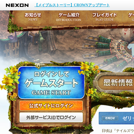
NEXON
イベント
キャラクター作成
【メイプルストーリー】CROWNアップデート
アップデート
テイルズ初級者講座
メンテナンス
ここだけは知っておこ
お知らせ
ゲーム紹介
プ
公式サイトにログイン
外部サービスIDでログ
ゼリ
お知らせ
日頃は『テイルズウ