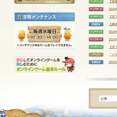
【更新
【メン
202
【アッ
定期メンテナンス
【完
【メン
【事
【お知
毎週水曜日 10:30～1
202
【メン
※メンテナンス中は
202
【アッ
【完
【メン
「イ
【イベ
202
【お知