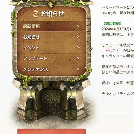
ゼリッピマートにつ
そのため、現在展開
【閉店時刻】
最新情報
2024年4月1日(月) 1
※閉店時刻は、予告
お知らせ
リニューアル後のコ
イベント
「
推しごと
」がはか
キャラクターの可愛
アップデート
現在の商品ランナッ
メンテナンス
欲しい商品につきま
皆様には大変ご迷惑
今後とも『テイルズ
NEXON ID登録