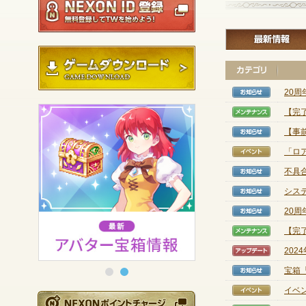
ゲームダウンロード
20周
【お知
【完
【メン
【事
【お知
「ロ
【イベ
不具
【お知
システ
【お知
20周
【お知
【完
【メン
202
【アッ
宝箱
【お知
イベ
【イベ
NEXONポイントチ