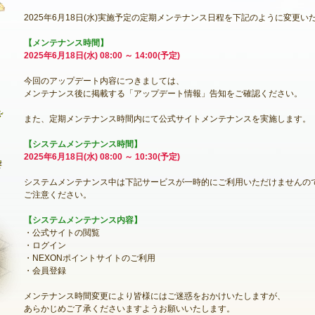
2025年6月18日(水)実施予定の定期メンテナンス日程を下記のように変更い
【メンテナンス時間】
2025年6月18日(水) 08:00 ～ 14:00(予定)
最新情報
今回のアップデート内容につきましては、
お知らせ
メンテナンス後に掲載する「アップデート情報」告知をご確認ください。
イベント
また、定期メンテナンス時間内にて公式サイトメンテナンスを実施します。
アップデート
【システムメンテナンス時間】
2025年6月18日(水) 08:00 ～ 10:30(予定)
メンテナンス
システムメンテナンス中は下記サービスが一時的にご利用いただけませんの
ご注意ください。
【システムメンテナンス内容】
・公式サイトの閲覧
・ログイン
・NEXONポイントサイトのご利用
・会員登録
メンテナンス時間変更により皆様にはご迷惑をおかけいたしますが、
NEXON ID登録
あらかじめご了承くださいますようお願いいたします。