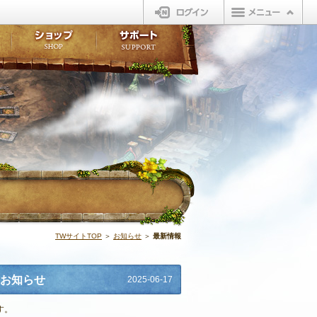
ログイン
板
ボイスドラマ
販売アイテム
FAQ
ト掲示板
マンガ
ビューティーショップ
不具合対応状況
ィポイント
LINEスタンプ
オープンマーケット
アンケート
ライブラリ
ショップ
サポート
ウィーバー
最新情報 | N
TWサイトTOP
＞
お知らせ
＞
最新情報
のお知らせ
2025-06-17
す。