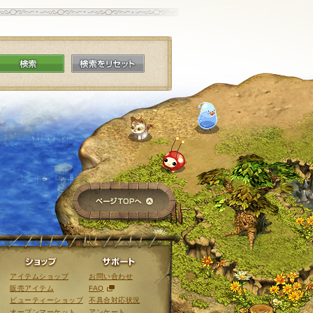
検索
検索をリセット
ページTOPへ
ライブラリ
ショップ
サポート
アイテムショップ
お問い合わせ
販売アイテム
FAQ
ビューティーショップ
不具合対応状況
オープンマーケット
アンケート