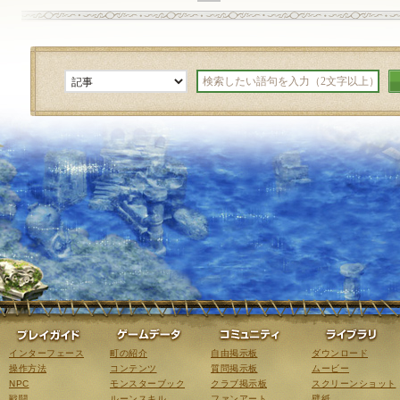
ゲーム紹介
プレイガイド
ゲームデータ
コミュニティ
インターフェース
町の紹介
自由掲示板
ダウンロード
操作方法
コンテンツ
質問掲示板
ムービー
NPC
モンスターブック
クラブ掲示板
スクリーンショット
戦闘
ルーンスキル
ファンアート
壁紙