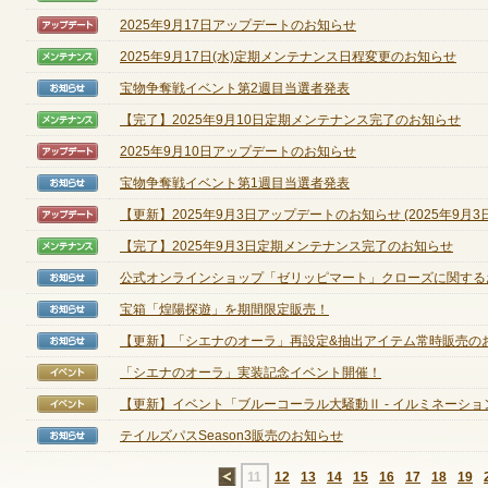
2025年9月17日アップデートのお知らせ
【アップデート】
2025年9月17日(水)定期メンテナンス日程変更のお知らせ
【メンテナンス】
定期メンテナンス
宝物争奪戦イベント第2週目当選者発表
【お知らせ】
毎週水曜日 10:30～14:00
【完了】2025年9月10日定期メンテナンス完了のお知らせ
【メンテナンス】
※メンテナンス中はゲームをプレイできません。
2025年9月10日アップデートのお知らせ
【アップデート】
宝物争奪戦イベント第1週目当選者発表
【お知らせ】
【更新】2025年9月3日アップデートのお知らせ (2025年9月3日(.
【アップデート】
【完了】2025年9月3日定期メンテナンス完了のお知らせ
【メンテナンス】
公式オンラインショップ「ゼリッピマート」クローズに関する
【お知らせ】
宝箱「煌陽探遊」を期間限定販売！
【お知らせ】
【更新】「シエナのオーラ」再設定&抽出アイテム常時販売の
【お知らせ】
「シエナのオーラ」実装記念イベント開催！
【イベント】
【更新】イベント「ブルーコーラル大騒動Ⅱ - イルミネーション祭
【イベント】
テイルズパスSeason3販売のお知らせ
【お知らせ】
←
11
12
13
14
15
16
17
18
19