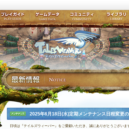
キャラクター作成
クエスト・チャプター
コンテンツ
クラブ掲示
テイルズ初級者講座
キャラクターの成長
モンスターブック
ファンアー
ここだけは知っておこう
ワープポイント
ルーンスキル
コミュニテ
ゲーム紹介
プレイガイド
ゲームデータ
コミュニティ
テイルズ
公式サイトにログイン
外部サービスIDでログイン
2025年6月18日(水)定期メンテナンス日程変更
メンテナ
ンス
日頃は『テイルズウィーバー』をご愛顧いただき、誠にありがとうございま