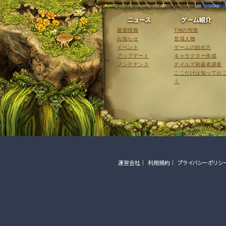
ニュース
最新情報
TWの特徴
お知らせ
登場人物
イベント
ゲームの始め方
アップデート
キャラクター作成
メンテナンス
テイルズ初級者講座
ここだけは知ってお
う
運営会社
利用規約
プライバシーポリシ