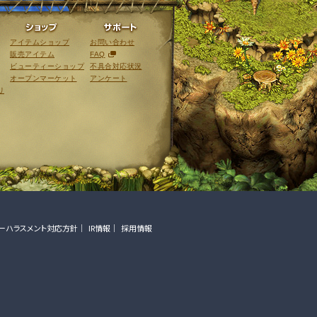
ライブラリ
ショップ
サポート
アイテムショップ
お問い合わせ
販売アイテム
FAQ
ビューティーショップ
不具合対応状況
オープンマーケット
アンケート
リ
ーハラスメント対応方針
IR情報
採用情報