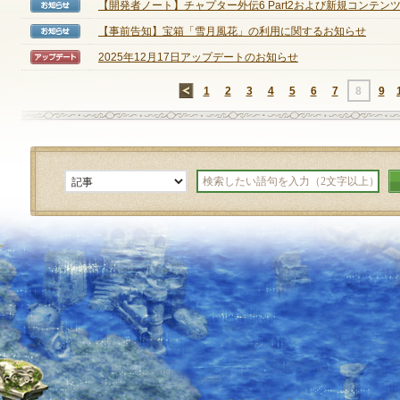
【開発者ノート】チャプター外伝6 Part2および新規コンテンツに
【お知らせ】
【事前告知】宝箱「雪月風花」の利用に関するお知らせ
【お知らせ】
2025年12月17日アップデートのお知らせ
【アップデート】
←
1
2
3
4
5
6
7
8
9