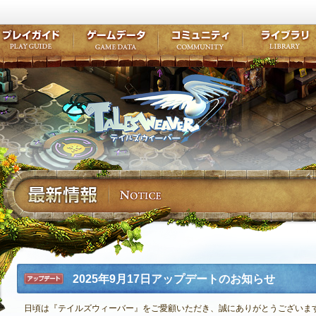
キャラクター作成
クエスト・チャプター
コンテンツ
クラブ掲示
テイルズ初級者講座
キャラクターの成長
モンスターブック
ファンアー
ここだけは知っておこう
ワープポイント
ルーンスキル
コミュニテ
ゲーム紹介
プレイガイド
ゲームデータ
コミュニティ
テイルズ
公式サイトにログイン
外部サービスIDでログイン
2025年9月17日アップデートのお知らせ
アップデ
ート
日頃は『テイルズウィーバー』をご愛顧いただき、誠にありがとうございま