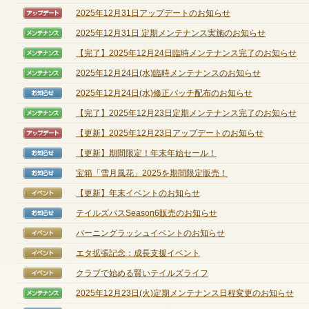
2025年12月31日アップデートのお知らせ
【アップデート】
2025年12月31日 定期メンテナンス実施のお知らせ
【メンテナンス】
定期メンテナンス
【完了】2025年12月24日臨時メンテナンス完了のお知らせ
【メンテナンス】
毎週水曜日 10:30～14:00
2025年12月24日(水)臨時メンテナンスのお知らせ
【メンテナンス】
※メンテナンス中はゲームをプレイできません。
2025年12月24日(水)修正パッチ配布のお知らせ
【お知らせ】
【完了】2025年12月23日定期メンテナンス完了のお知らせ
【メンテナンス】
【更新】2025年12月23日アップデートのお知らせ
【アップデート】
【更新】期間限定！年末年始セール！
【お知らせ】
宝箱「雪月風花」2025を期間限定販売！
【お知らせ】
【更新】年末イベントのお知らせ
【イベント】
テイルズパスSeason6販売のお知らせ
【お知らせ】
バーニングラッシュイベントのお知らせ
【イベント】
エタ拡張記念：成長支援イベント
【イベント】
クラブで始める賢いテイルズライフ
【イベント】
2025年12月23日(火)定期メンテナンス日程変更のお知らせ
【メンテナンス】