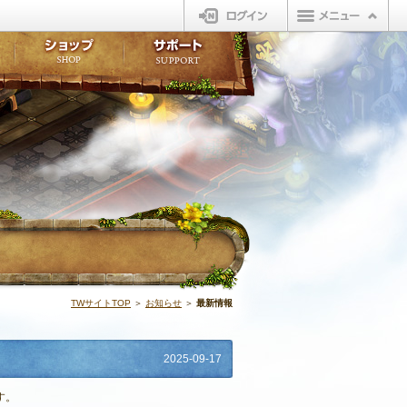
ログイン
板
ボイスドラマ
販売アイテム
FAQ
ト掲示板
マンガ
ビューティーショップ
不具合対応状況
ィポイント
LINEスタンプ
オープンマーケット
アンケート
ライブラリ
ショップ
サポート
ウィーバー
最新情報 | N
TWサイトTOP
＞
お知らせ
＞
最新情報
2025-09-17
す。