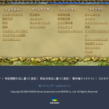
ゲーム紹介
プレイガイド
ゲームデータ
コミュニティ
インターフェース
町の紹介
自由掲示板
ダウンロード
操作方法
コンテンツ
質問掲示板
ムービー
NPC
モンスターブック
クラブ掲示板
スクリーンショット
戦闘
ルーンスキル
ファンアート
壁紙
クエスト・チャプター
コミュニティポイント
アップデートヒスト
こ
キャラクターの成長
ー
ワープポイント
オフィシャルグッズ
SNS用アイコン
ボイスドラマ
マンガ
LINEスタンプ
ー
特定商取引法に基づく表記
資金決済法に基づく表記
著作権ガイドライン
カスタマ
オンラインゲームはネクソン
Copyright © 2009 NEXON Korea Corporation and NEXON Co., Ltd. All Rights Reserved.