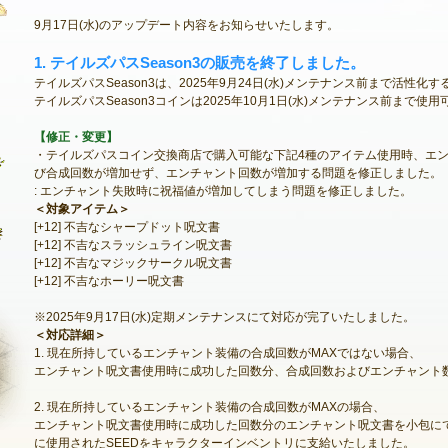
9月17日(水)のアップデート内容をお知らせいたします。
1. テイルズパスSeason3の販売を終了しました。
最新情報
テイルズパスSeason3は、2025年9月24日(水)メンテナンス前まで活性化
テイルズパスSeason3コインは2025年10月1日(水)メンテナンス前まで
お知らせ
【修正・変更】
イベント
・テイルズパスコイン交換商店で購入可能な下記4種のアイテム使用時、エ
び合成回数が増加せず、エンチャント回数が増加する問題を修正しました。
アップデート
: エンチャント失敗時に祝福値が増加してしまう問題を修正しました。
＜対象アイテム＞
メンテナンス
[+12] 不吉なシャープドット呪文書
[+12] 不吉なスラッシュライン呪文書
[+12] 不吉なマジックサークル呪文書
[+12] 不吉なホーリー呪文書
※2025年9月17日(水)定期メンテナンスにて対応が完了いたしました。
＜対応詳細＞
1. 現在所持しているエンチャント装備の合成回数がMAXではない場合、
エンチャント呪文書使用時に成功した回数分、合成回数およびエンチャント
2. 現在所持しているエンチャント装備の合成回数がMAXの場合、
エンチャント呪文書使用時に成功した回数分のエンチャント呪文書を小包にて
NEXON ID登録
に使用されたSEEDをキャラクターインベントリに支給いたしました。