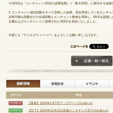
※SEEDは「エンチャント1回分の必要金額」×「最大50回」に相当する金
3. エンチャント成功回数をすべて反映した結果、現在所持しているエンチャ
反映可能な回数分だけ合成回数とエンチャント数値を増加し、MAXを超過し
ゲームダウンロード
文書およびエンチャントに使用されたSEEDを支給いたしました。
今後とも『テイルズウィーバー』をよろしくお願い申し上げます。
最新情報
お知らせ
【更新】2026年1月7日アップデートのお知らせ
【アップデート】
NEXONポイントチャージ
【完了】2025年12月31日定期メンテナンス完了のお知らせ
【メンテナンス】