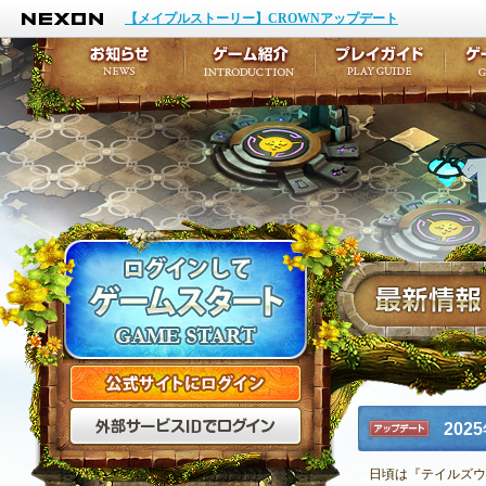
NEXON
イベント
キャラクター作成
【メイプルストーリー】CROWNアップデート
アップデート
テイルズ初級者講座
メンテナンス
ここだけは知っておこ
お知らせ
ゲーム紹介
プ
公式サイトにログイン
外部サービスIDでログ
20
アップデ
ート
日頃は『テイルズウ