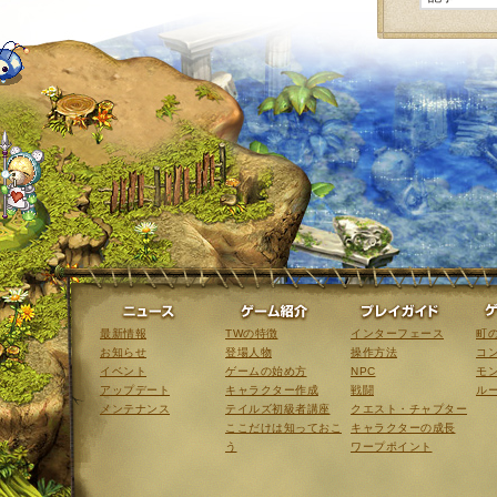
ニュース
ゲーム紹介
最新情報
TWの特徴
インターフェース
町
お知らせ
登場人物
操作方法
コ
イベント
ゲームの始め方
NPC
モ
アップデート
キャラクター作成
戦闘
ル
メンテナンス
テイルズ初級者講座
クエスト・チャプター
ここだけは知っておこ
キャラクターの成長
う
ワープポイント