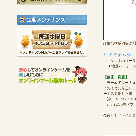
定期メンテナンス
毎週水曜日 10:30～1
※メンテナンス中は
詳細な構成内容は
別
2. アイテム
・「シエナのオーラ
・TP増量パッケー
【修正・変更】
・チームでマーキュ
下のように修正しま
ーボスを倒した際、
・[ネニャフルフェ
した。(ゴルモダフ 
今後とも『テイル