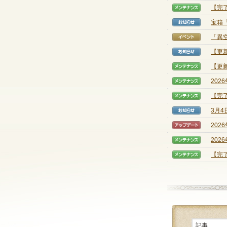
【完
【メン
宝箱
【お知
「異
【イベ
【更
【お知
【更新
【メン
202
【メン
【完
【メン
3月
【お知
202
【アッ
202
【メン
【完了
【メン