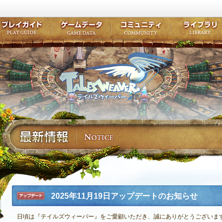
キャラクター作成
クエスト・チャプター
コンテンツ
クラブ掲示
テイルズ初級者講座
キャラクターの成長
モンスターブック
ファンアー
ここだけは知っておこう
ワープポイント
ルーンスキル
コミュニテ
ゲーム紹介
プレイガイド
ゲームデータ
コミュニティ
テイルズ
公式サイトにログイン
外部サービスIDでログイン
2025年11月19日アップデートのお知らせ
アップデ
ート
日頃は『テイルズウィーバー』をご愛顧いただき、誠にありがとうございま