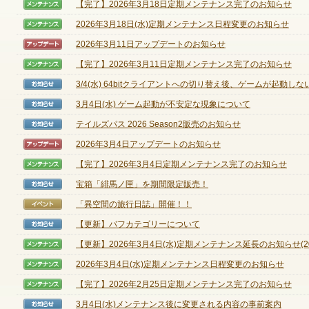
【完了】2026年3月18日定期メンテナンス完了のお知らせ
【メンテナンス】
2026年3月18日(水)定期メンテナンス日程変更のお知らせ
【メンテナンス】
2026年3月11日アップデートのお知らせ
【アップデート】
ゲームダウンロード
【完了】2026年3月11日定期メンテナンス完了のお知らせ
【メンテナンス】
3/4(水) 64bitクライアントへの切り替え後、ゲームが起動しない.
【お知らせ】
3月4日(水) ゲーム起動が不安定な現象について
【お知らせ】
テイルズパス 2026 Season2販売のお知らせ
【お知らせ】
2026年3月4日アップデートのお知らせ
【アップデート】
【完了】2026年3月4日定期メンテナンス完了のお知らせ
【メンテナンス】
宝箱「緋馬ノ匣」を期間限定販売！
【お知らせ】
「異空間の旅行日誌」開催！！
【イベント】
【更新】バフカテゴリーについて
【お知らせ】
【更新】2026年3月4日(水)定期メンテナンス延長のお知らせ(202
【メンテナンス】
2026年3月4日(水)定期メンテナンス日程変更のお知らせ
【メンテナンス】
【完了】2026年2月25日定期メンテナンス完了のお知らせ
【メンテナンス】
NEXONポイントチャージ
3月4日(水)メンテナンス後に変更される内容の事前案内
【お知らせ】