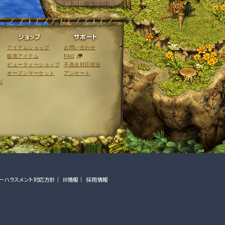
ライブラリ
ショップ
サポート
アイテムショップ
お問い合わせ
販売アイテム
FAQ
ビューティーショップ
不具合対応状況
オープンマーケット
アンケート
リ
ーハラスメント対応方針
IR情報
採用情報