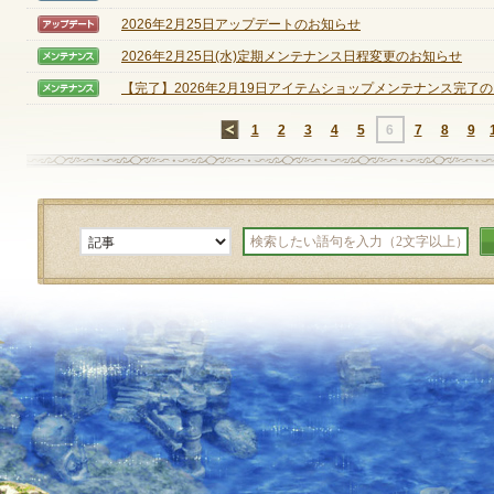
2026年2月25日アップデートのお知らせ
【アップデート】
2026年2月25日(水)定期メンテナンス日程変更のお知らせ
【メンテナンス】
定期メンテナンス
【完了】2026年2月19日アイテムショップメンテナンス完了のお
【メンテナンス】
毎週水曜日 10:30～14:00
←
1
2
3
4
5
6
7
8
9
※メンテナンス中はゲームをプレイできません。