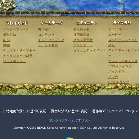
ゲーム紹介
プレイガイド
ゲームデータ
コミュニティ
インターフェース
町の紹介
自由掲示板
ダウンロード
操作方法
コンテンツ
質問掲示板
ムービー
NPC
モンスターブック
クラブ掲示板
スクリーンショット
戦闘
ルーンスキル
ファンアート
壁紙
クエスト・チャプター
コミュニティポイント
アップデートヒスト
こ
キャラクターの成長
ー
ワープポイント
オフィシャルグッズ
SNS用アイコン
ボイスドラマ
マンガ
LINEスタンプ
ー
特定商取引法に基づく表記
資金決済法に基づく表記
著作権ガイドライン
カスタマ
オンラインゲームはネクソン
Copyright © 2009 NEXON Korea Corporation and NEXON Co., Ltd. All Rights Reserved.