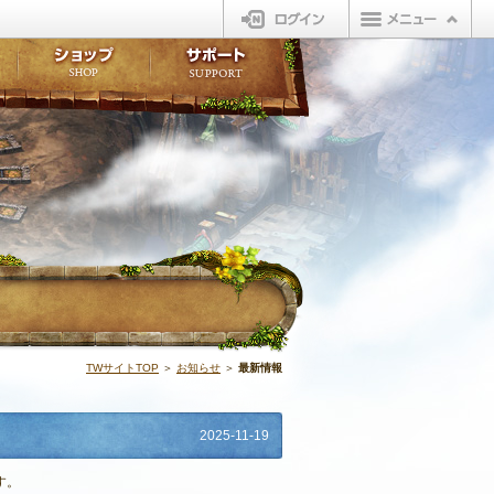
ログイン
板
ボイスドラマ
販売アイテム
FAQ
ト掲示板
マンガ
ビューティーショップ
不具合対応状況
ィポイント
LINEスタンプ
オープンマーケット
アンケート
ライブラリ
ショップ
サポート
ウィーバー
最新情報 | N
TWサイトTOP
＞
お知らせ
＞
最新情報
2025-11-19
す。