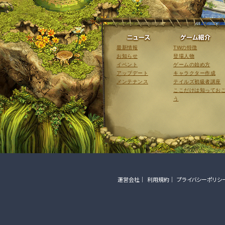
ニュース
最新情報
TWの特徴
お知らせ
登場人物
イベント
ゲームの始め方
アップデート
キャラクター作成
メンテナンス
テイルズ初級者講座
ここだけは知ってお
う
運営会社
利用規約
プライバシーポリシ