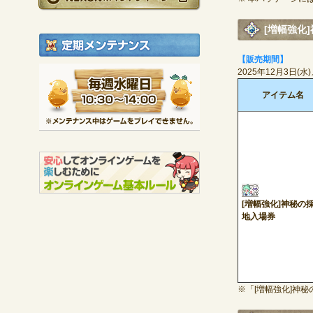
[増幅強化
定期メンテナンス
【販売期間】
毎週水曜日 10:30～1
2025年12月3日(
※メンテナンス中は
アイテム名
[増幅強化]神秘の
地入場券
※「[増幅強化]神