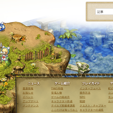
ニュース
ゲーム紹介
最新情報
TWの特徴
インターフェース
町
お知らせ
登場人物
操作方法
コ
イベント
ゲームの始め方
NPC
モ
アップデート
キャラクター作成
戦闘
ル
メンテナンス
テイルズ初級者講座
クエスト・チャプター
ここだけは知っておこ
キャラクターの成長