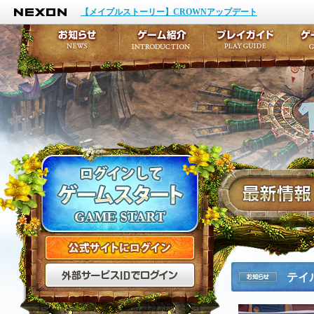
NEXON
イベント
キャラクター作成
【メイプルストーリー】CROWNアップデート
アップデート
テイルズ初級者講座
メンテナンス
ここだけは知っておこ
お知らせ
ゲーム紹介
プ
公式サイトにログイン
外部サービスIDでログ
テイ
お知らせ