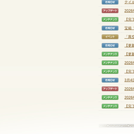
テイル
【お知
202
【アッ
【完
【メン
宝箱
【お知
「異
【イベ
【更
【お知
【更新
【メン
202
【メン
【完
【メン
3月
【お知
202
【アッ
202
【メン
【完了
【メン