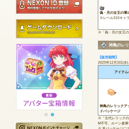
偽・月の女王の軍
※レベル310キャ
ゲームダウンロード
※「偽・月の女王の
神鳥のレリ
【販売期間】
2025年12月3日(
アイテム
神鳥のレリックア
ドパッケージ
※「古代レリックの
M不可、ルーン倉
NEXONポイントチ
※ 本パッケージに