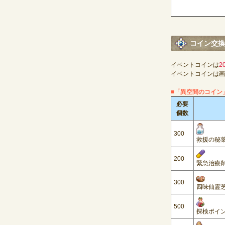
コイン交換
イベントコインは
2
イベントコインは画
■「異空間のコイン
必要
個数
300
救援の秘
200
緊急治療
300
四味仙霊
500
探検ポイ