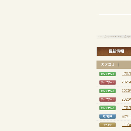
【完
【メン
202
【アッ
202
【メン
202
【アッ
【完
【メン
宝箱
【お知
「ブ
【イベ