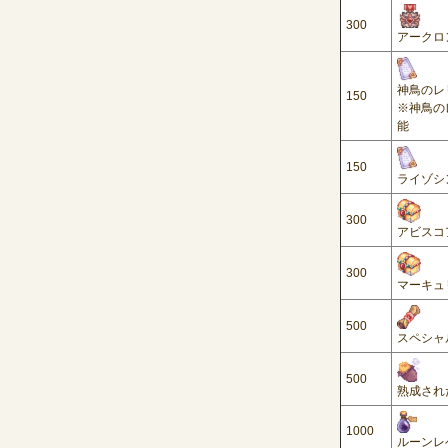
300
アークロ
神鳥のレ
150
※神鳥の
能
150
ライゾシン
300
アビスコ
300
マーキュ
500
スペシャ
500
熟成され
1000
ルーンレ