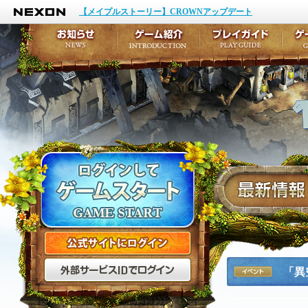
NEXON
イベント
キャラクター作成
【メイプルストーリー】CROWNアップデート
アップデート
テイルズ初級者講座
メンテナンス
ここだけは知っておこ
お知らせ
ゲーム紹介
プ
公式サイトにログイン
外部サービスIDでログ
「異
イベント