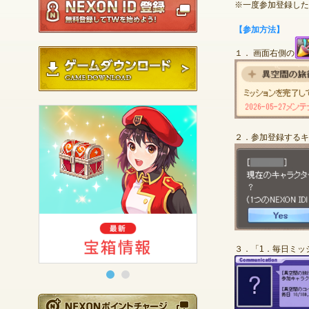
※一度参加登録した
【参加方法】
ゲームダウンロード
１． 画面右側の
２．参加登録するキ
３．「1．毎日ミッ
NEXONポイントチ