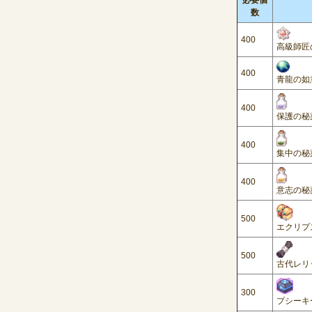
必要個
数
400
高級師匠
400
青龍の如
400
保護の秘薬
400
集中の秘薬
400
意志の秘薬
500
エクリプ
500
古代レリ
300
プシーキ