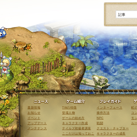
ニュース
ゲーム紹介
最新情報
TWの特徴
インターフェース
町
お知らせ
登場人物
操作方法
コ
イベント
ゲームの始め方
NPC
モ
アップデート
キャラクター作成
戦闘
ル
メンテナンス
テイルズ初級者講座
クエスト・チャプター
ここだけは知っておこ
キャラクターの成長