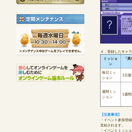
定期メンテナンス
毎週水曜日 10:30～1
※メンテナンス中は
４．登録したキャラ
ミッショ
「異
ン
毎日ミッ
1日最
ション
週間ミッ
1週間
ション
【注意事項】
・イベント参加登録
支給されます。
・イベントミッショ