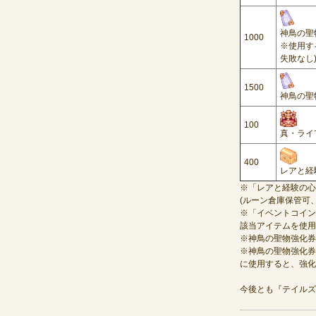
神鳥の聖物
1000
※使用す
失敗なし
1500
神鳥の聖物
100
真・ライフ
400
レアと経
※「レアと経験の心
(ルーン倉庫保管可、
※「イベントコイン
該当アイテムを使
※神鳥の聖物強化券Ｅ
※神鳥の聖物強化券
に使用すると、強化
今後とも『テイルズ