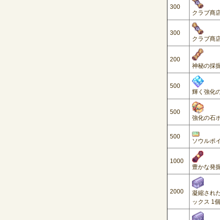
300
クラブ商店バ
300
クラブ商店バ
200
神秘の採
500
輝く強化
500
強化の石ボッ
500
ソウルポイン
1000
豊かな発掘支
2000
凝縮された
ックス
1