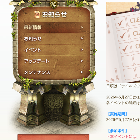
最新情報
お知らせ
イベント
アップデート
メンテナンス
日頃は『テイルズウ
2026年5月27
各イベントの詳細は
【実施期間】
2026年5月27日(
【参加条件】
・本イベントには、1
NEXON ID登録