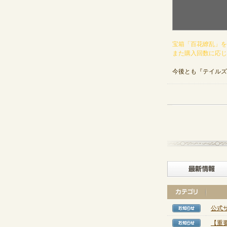
宝箱「百花繚乱」を
また購入回数に応じ
今後とも『テイルズ
公式
【お知
【重
【お知