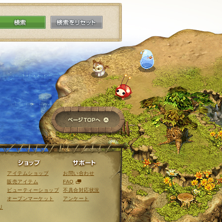
検索
検索をリセット
ページTOPへ
ライブラリ
ショップ
サポート
アイテムショップ
お問い合わせ
販売アイテム
FAQ
ビューティーショップ
不具合対応状況
オープンマーケット
アンケート
リ