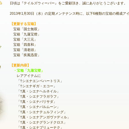
日頃は『テイルズウィーバー』をご愛顧頂き、誠にありがとうございます。
2013年1月30日（水）の定期メンテナンス時に、以下6種類の宝箱の構成ア
最新情報
【更新する宝箱】
宝箱「国士無双」
お知らせ
宝箱「九蓮宝燈」
宝箱「大三元」
イベント
宝箱「四喜和」
宝箱「清老頭」
アップデート
宝箱「疾風迅雷」
メンテナンス
【更新内容】
・宝箱「九蓮宝燈」
レアアイテムに
「†シエナエンペハートリス」
「†シエナギガ・エコー」
「†真・シエナヘルネイル」
「†真・シエナフラガラフ」
「†真・シエナバリサダ」
「†真・シエナバルムーン」
「†真・シエナテュルフィング」
「†真・シエナアンガヴァディル」
「†真・シエナグランドクロス」
NEXON ID登録
「†真・シエナブリューナク」