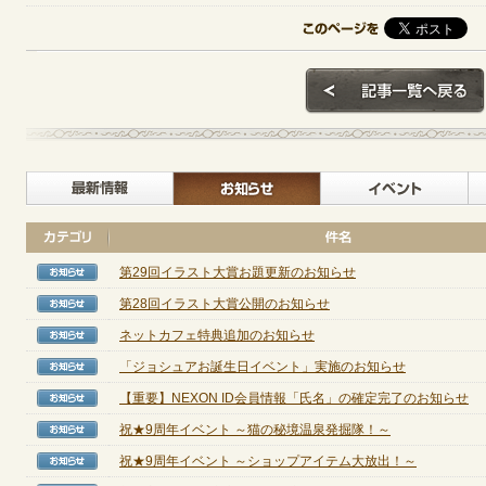
最新情報
お知らせ
第29回イラスト大賞お題更新のお知らせ
【お知らせ】
第28回イラスト大賞公開のお知らせ
【お知らせ】
ネットカフェ特典追加のお知らせ
【お知らせ】
「ジョシュアお誕生日イベント」実施のお知らせ
【お知らせ】
【重要】NEXON ID会員情報「氏名」の確定完了のお知らせ
【お知らせ】
祝★9周年イベント ～猫の秘境温泉発掘隊！～
【お知らせ】
祝★9周年イベント ～ショップアイテム大放出！～
【お知らせ】