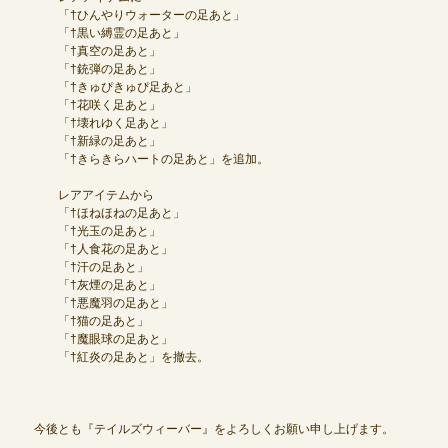
「†ひんやりウォーターの足あと」
「†黒い縛霊の足あと」
「†真空の足あと」
定期メンテナンス
「†銃弾の足あと」
「†きゅぴきゅぴ足あと」
毎週水曜日 10:30～14:00
「†花咲く足あと」
「†壊れゆく足あと」
※メンテナンス中はゲームをプレイできません。
「†新緑の足あと」
「†きらきらハートの足あと」を追加。
レアアイテムから
「†ほねほねの足あと」
「†光玉の足あと」
「†人食花の足あと」
「†汗の足あと」
「†灰煙の足あと」
「†悪魔羽の足あと」
「†猫の足あと」
「†魔眼球の足あと」
「†紅炎の足あと」を撤去。
今後とも『テイルズウィーバー』をよろしくお願い申し上げます。