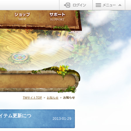
ログイン
板
ボイスドラマ
販売アイテム
FAQ
ト掲示板
マンガ
ビューティーショップ
不具合対応状況
ィポイント
LINEスタンプ
オープンマーケット
アンケート
ライブラリ
ショップ
サポート
ウィーバー
お知らせ | N
TWサイトTOP
＞
お知らせ
＞
お知らせ
アイテム更新につ
2013-01-29