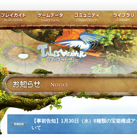
キャラクター作成
クエスト・チャプター
コンテンツ
クラブ掲示
テイルズ初級者講座
キャラクターの成長
モンスターブック
ファンアー
ここだけは知っておこう
ワープポイント
ルーンスキル
コミュニテ
ゲーム紹介
プレイガイド
ゲームデータ
コミュニティ
テイルズ
公式サイトにログイン
外部サービスIDでログイン
【事前告知】1月30日（水）6種類の宝箱構成
いて
お知らせ