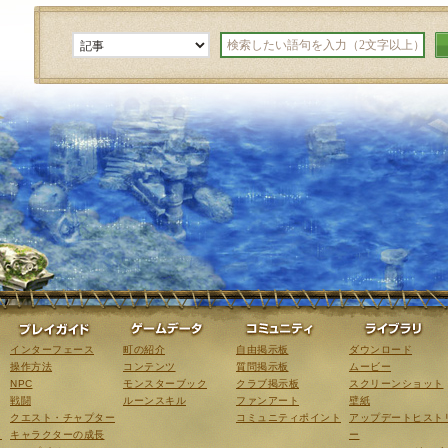
ゲーム紹介
プレイガイド
ゲームデータ
コミュニティ
インターフェース
町の紹介
自由掲示板
ダウンロード
操作方法
コンテンツ
質問掲示板
ムービー
NPC
モンスターブック
クラブ掲示板
スクリーンショット
戦闘
ルーンスキル
ファンアート
壁紙
クエスト・チャプター
コミュニティポイント
アップデートヒスト
こ
キャラクターの成長
ー