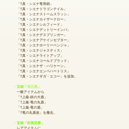
「†真・シエナ竜骨鎖」
「†真・シエナドラゴンテイル」
「†真・シエナストームスラッシ」
「†真・シエナカイザークロー」
ゲームダウンロード
「†真・シエナシルフィード」
「†真・シエナデットリーインパ」
「†真・シエナデスブリンガー」
「†真・シエナアケインセプター」
「†真・シエナホーリーベンジャ」
「†真・シエナジャスティス」
「†真・シエナライトアップ」
「†真・シエナコールドブラッド」
「†真・シエナザ・ハリケーン」
「†真・シエナエンペハートリス」
「†真・シエナギガ・エコー」を追加。
・宝箱「大三元」
一般アイテムから
「†上級-鉄の大盾」
「†上級-竜の丸盾」
「†上級-竜の盾」
「†竜の丸盾改」を撤去。
・宝箱「疾風迅雷」
NEXONポイントチャージ
レアアイテムに