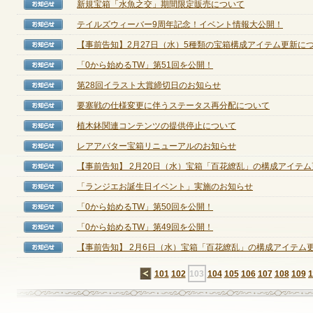
新規宝箱「水魚之交」期間限定販売について
【お知らせ】
テイルズウィーバー9周年記念！イベント情報大公開！
【お知らせ】
【事前告知】2月27日（水）5種類の宝箱構成アイテム更新に
【お知らせ】
「0から始めるTW」第51回を公開！
【お知らせ】
第28回イラスト大賞締切日のお知らせ
【お知らせ】
要塞戦の仕様変更に伴うステータス再分配について
【お知らせ】
植木鉢関連コンテンツの提供停止について
【お知らせ】
レアアバター宝箱リニューアルのお知らせ
【お知らせ】
【事前告知】 2月20日（水）宝箱「百花繚乱」の構成アイテム更新
【お知らせ】
「ランジエお誕生日イベント」実施のお知らせ
【お知らせ】
「0から始めるTW」第50回を公開！
【お知らせ】
「0から始めるTW」第49回を公開！
【お知らせ】
【事前告知】 2月6日（水）宝箱「百花繚乱」の構成アイテム更新
【お知らせ】
←
101
102
103
104
105
106
107
108
109
1