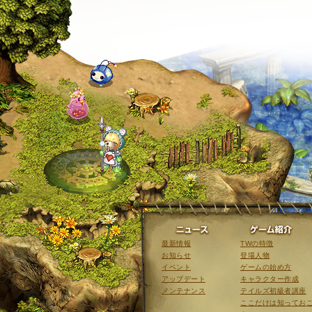
ニュース
最新情報
TWの特徴
お知らせ
登場人物
イベント
ゲームの始め方
アップデート
キャラクター作成
メンテナンス
テイルズ初級者講座
ここだけは知ってお