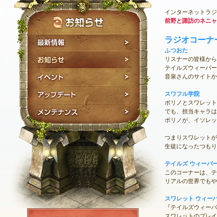
インターネットラジ
前野と諏訪のネニャ
ラジオコーナ
最新情報
ふつおた
お知らせ
リスナーの皆様から
テイルズウィーバー
イベント
音泉さんのサイトか
アップデート
スワフル学院
ボリノとスワレット
メンテナンス
でも、担当キャラは
ボリノが、イソレッ
つまりスワレットが
生徒になったつもり
テイルズ ウィーバー
このコーナーは、テ
リアルの世界でもや
スワレット ウィー
『テイルズウィーバ
NEXON ID登録
スワレットのプレイ