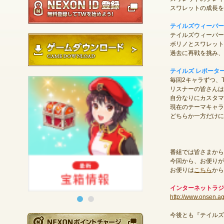
スワレットの成長を
テイルズウィーバー
テイルズウィーバー
ゲームダウンロード
ボリノとスワレット
過去に再戦を挑み、
テイルズ レポータ
毎回2キャラずつ、
リスナーの皆さんは
自分なりにカスタマ
現在のテーマキャラ
どちらか一方だけに
番組では皆さまから
今回から、お便りが
お便りは
こちら
から
インターネットラジ
http://www.onsen.ag
今後とも『テイルズ
NEXONポイントチ