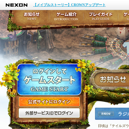
NEXON
イベント
キャラクター作成
【メイプルストーリー】CROWNアップデート
アップデート
テイルズ初級者講座
メンテナンス
ここだけは知っておこ
お知らせ
ゲーム紹介
プ
公式サイトにログイン
外部サービスIDでログ
ラジ
お知らせ
日頃は『テイルズウ