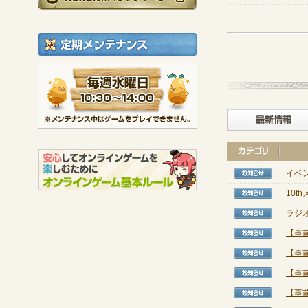
定期メンテナンス
毎週水曜日 10:30～1
※メンテナンス中は
イベン
【お知
10
【お知
ラジ
【お知
【事
【お知
【事
【お知
【事
【お知
【事前
【お知