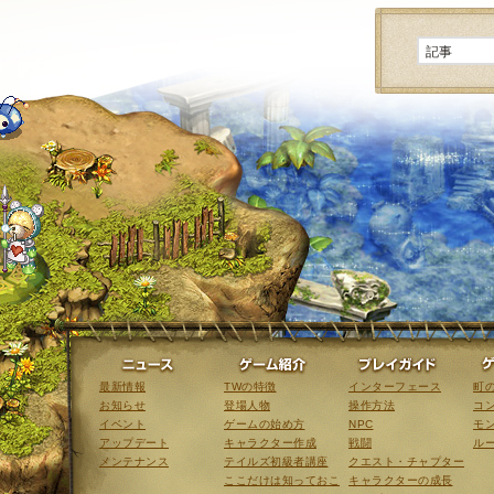
ニュース
ゲーム紹介
最新情報
TWの特徴
インターフェース
町
お知らせ
登場人物
操作方法
コ
イベント
ゲームの始め方
NPC
モ
アップデート
キャラクター作成
戦闘
ル
メンテナンス
テイルズ初級者講座
クエスト・チャプター
ここだけは知っておこ
キャラクターの成長