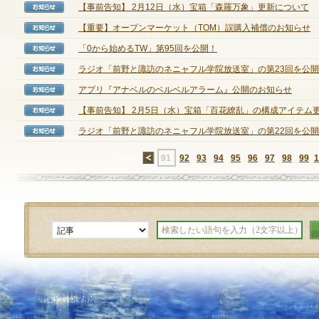
【事前告知】 2月12日（水）宝箱「森羅万象」更新について
【お知らせ】
【重要】オープンマーケット（TOM）誤購入補償のお知らせ
【お知らせ】
定期メンテナンス
「0から始めるTW」第95回を公開！
【お知らせ】
ラジオ「前野と諏訪のネニャフル学院放送室」の第23回を公
【お知らせ】
毎週水曜日 10:30～14:00
※メンテナンス中はゲームをプレイできません。
アプリ『アナベルのベルベルアラーム』公開のお知らせ
【お知らせ】
【事前告知】 2月5日（水）宝箱「百花繚乱」の構成アイテム更新
【お知らせ】
ラジオ「前野と諏訪のネニャフル学院放送室」の第22回を公
【お知らせ】
←
91
92
93
94
95
96
97
98
99
1