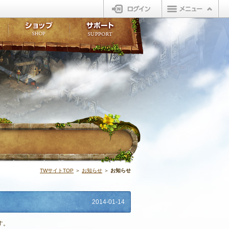
ログイン
板
ボイスドラマ
販売アイテム
FAQ
ト掲示板
マンガ
ビューティーショップ
不具合対応状況
ィポイント
LINEスタンプ
オープンマーケット
アンケート
ライブラリ
ショップ
サポート
ウィーバー
お知らせ | N
TWサイトTOP
＞
お知らせ
＞
お知らせ
2014-01-14
す。