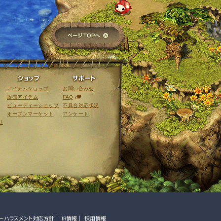
ページTOPへ
ライブラリ
ショップ
サポート
アイテムショップ
お問い合わせ
販売アイテム
FAQ
ビューティーショップ
不具合対応状況
オープンマーケット
アンケート
リ
ーハラスメント対応方針
IR情報
採用情報