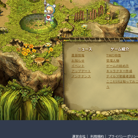
ニュース
最新情報
TWの特徴
お知らせ
登場人物
イベント
ゲームの始め方
アップデート
キャラクター作成
メンテナンス
テイルズ初級者講座
ここだけは知ってお
う
運営会社
利用規約
プライバシーポリシ