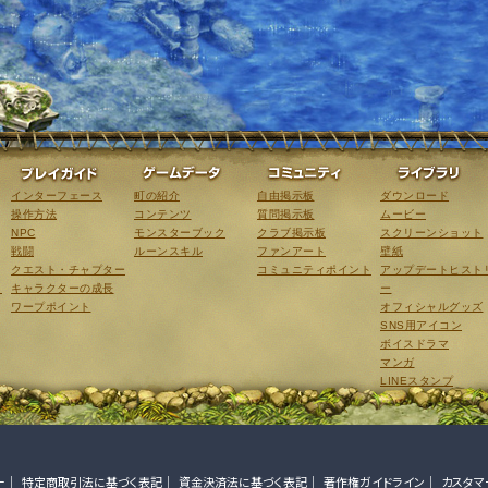
ゲーム紹介
プレイガイド
ゲームデータ
コミュニティ
インターフェース
町の紹介
自由掲示板
ダウンロード
操作方法
コンテンツ
質問掲示板
ムービー
NPC
モンスターブック
クラブ掲示板
スクリーンショット
戦闘
ルーンスキル
ファンアート
壁紙
クエスト・チャプター
コミュニティポイント
アップデートヒスト
こ
キャラクターの成長
ー
ワープポイント
オフィシャルグッズ
SNS用アイコン
ボイスドラマ
マンガ
LINEスタンプ
ー
特定商取引法に基づく表記
資金決済法に基づく表記
著作権ガイドライン
カスタマ