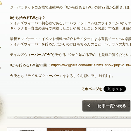
ジーパラドットコム様で連載中の「0から始めるTW」の第92回が公開されま
0から始めるTWとは？
テイルズウィーバー初心者であるジーパラドットコム様のライターが0から
最新情報
キャラクター育成の過程で体験したことや感じたことをお届けする週一連載
お知らせ
最新アップデート・イベント情報の紹介やライターによる運営チームへの質
テイルズウィーバーを始めたばかりの方はもちろんのこと、ベテランの方で
イベント
テイルズウィーバーの
"今"
が分かる「0から始めるTW」を是非ご覧ください
アップデート
0から始めるTW 第92回 ：
http://www.gpara.com/article/cms_show.php?c_
メンテナンス
今後とも『テイルズウィーバー』をよろしくお願い申し上げます。
NEXON ID登録
最新情報
お知らせ