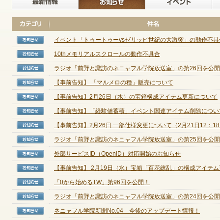
ゲームダウンロード
イベント「トゥートゥーvsゼリッピ世紀の大激突」の動作不具合[2
【お知らせ】
10thメモリアルスクロールの動作不具合
【お知らせ】
ラジオ「前野と諏訪のネニャフル学院放送室」の第26回を公
【お知らせ】
【事前告知】 「マルメロの種」販売について
【お知らせ】
【事前告知】2月26日（水）の宝箱構成アイテム更新について
【お知らせ】
【事前告知】「経験値蓄積」イベント関連アイテム削除につい
【お知らせ】
【事前告知】2月26日 一部仕様変更について（2月21日12：18更
【お知らせ】
ラジオ「前野と諏訪のネニャフル学院放送室」の第25回を公
【お知らせ】
外部サービスID（OpenID）対応開始のお知らせ
【お知らせ】
【事前告知】 2月19日（水）宝箱「百花繚乱」の構成アイテム更新
【お知らせ】
「0から始めるTW」第96回を公開！
【お知らせ】
ラジオ「前野と諏訪のネニャフル学院放送室」の第24回を公
【お知らせ】
ネニャフル学院新聞No.04 今後のアップデート情報！
【お知らせ】
NEXONポイントチャージ