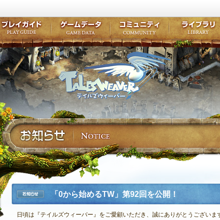
キャラクター作成
クエスト・チャプター
コンテンツ
クラブ掲示
テイルズ初級者講座
キャラクターの成長
モンスターブック
ファンアー
ここだけは知っておこう
ワープポイント
ルーンスキル
コミュニテ
ゲーム紹介
プレイガイド
ゲームデータ
コミュニティ
テイルズ
公式サイトにログイン
外部サービスIDでログイン
「0から始めるTW」第92回を公開！
お知らせ
日頃は『テイルズウィーバー』をご愛顧いただき、誠にありがとうございま