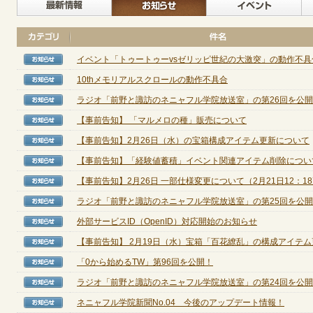
最新情報
お知らせ
イベント「トゥートゥーvsゼリッピ世紀の大激突」の動作不具合[2
【お知らせ】
10thメモリアルスクロールの動作不具合
【お知らせ】
ラジオ「前野と諏訪のネニャフル学院放送室」の第26回を公
【お知らせ】
【事前告知】 「マルメロの種」販売について
【お知らせ】
【事前告知】2月26日（水）の宝箱構成アイテム更新について
【お知らせ】
【事前告知】「経験値蓄積」イベント関連アイテム削除につい
【お知らせ】
【事前告知】2月26日 一部仕様変更について（2月21日12：18更
【お知らせ】
ラジオ「前野と諏訪のネニャフル学院放送室」の第25回を公
【お知らせ】
外部サービスID（OpenID）対応開始のお知らせ
【お知らせ】
【事前告知】 2月19日（水）宝箱「百花繚乱」の構成アイテム更新
【お知らせ】
「0から始めるTW」第96回を公開！
【お知らせ】
ラジオ「前野と諏訪のネニャフル学院放送室」の第24回を公
【お知らせ】
ネニャフル学院新聞No.04 今後のアップデート情報！
【お知らせ】