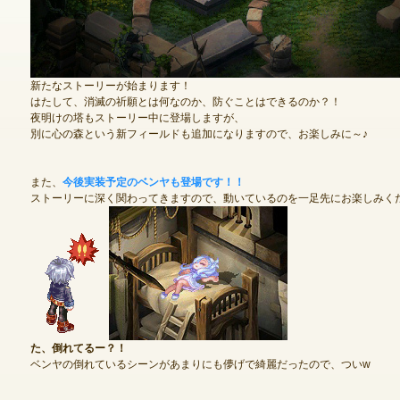
ゲームダウンロード
新たなストーリーが始まります！
はたして、消滅の祈願とは何なのか、防ぐことはできるのか？！
夜明けの塔もストーリー中に登場しますが、
別に心の森という新フィールドも追加になりますので、お楽しみに～♪
また、
今後実装予定のベンヤも登場です！！
ストーリーに深く関わってきますので、動いているのを一足先にお楽しみく
た、倒れてるー？！
ベンヤの倒れているシーンがあまりにも儚げで綺麗だったので、ついw
NEXONポイントチャージ