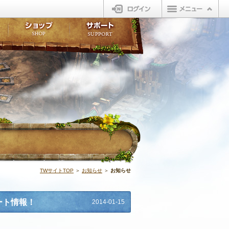
ログイン
板
ボイスドラマ
販売アイテム
FAQ
ト掲示板
マンガ
ビューティーショップ
不具合対応状況
ィポイント
LINEスタンプ
オープンマーケット
アンケート
ライブラリ
ショップ
サポート
ウィーバー
お知らせ | N
TWサイトTOP
＞
お知らせ
＞
お知らせ
デート情報！
2014-01-15