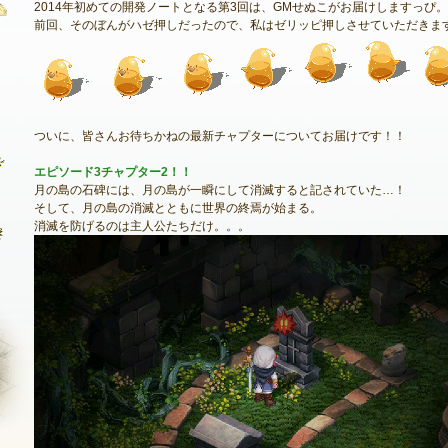
2014年初めての開発ノートとなる第3回は、GMせぬこがお届けしますっぴ。
前回、そのぼんがハゼ押しだったので、私はゼリッピ押しさせていただきま
最新情報
お知らせ
ついに、皆さんお待ちかねの最新チャプターについてお届けです！！
イベント
エピソード3チャプター2！！
アップデート
月の島の石碑には、月の島が一瞬にして消滅すると記されていた…！
そして、月の島の消滅とともに世界の終焉が始まる。
メンテナンス
消滅を防げるのは主人公たちだけ。。。
NEXON ID登録