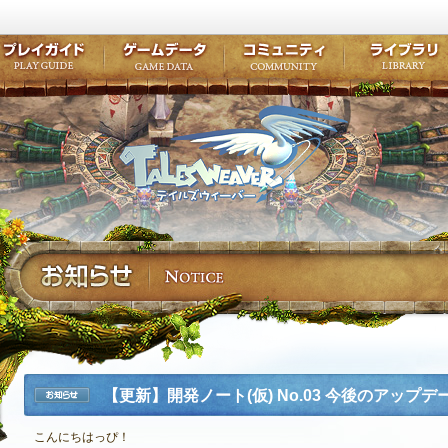
キャラクター作成
クエスト・チャプター
コンテンツ
クラブ掲示
テイルズ初級者講座
キャラクターの成長
モンスターブック
ファンアー
ここだけは知っておこう
ワープポイント
ルーンスキル
コミュニテ
ゲーム紹介
プレイガイド
ゲームデータ
コミュニティ
テイルズ
公式サイトにログイン
外部サービスIDでログイン
【更新】開発ノート(仮) No.03 今後のアップ
お知らせ
こんにちはっぴ！