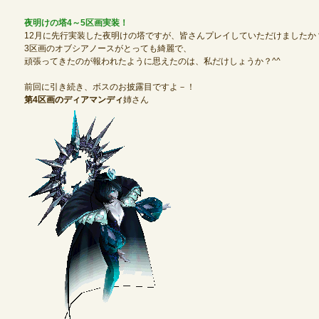
夜明けの塔4～5区画実装！
12月に先行実装した夜明けの塔ですが、皆さんプレイしていただけましたか
定期メンテナンス
3区画のオブシアノースがとっても綺麗で、
頑張ってきたのが報われたように思えたのは、私だけしょうか？^^
毎週水曜日 10:30～14:00
前回に引き続き、ボスのお披露目ですよ－！
※メンテナンス中はゲームをプレイできません。
第4区画のディアマンディ
姉さん