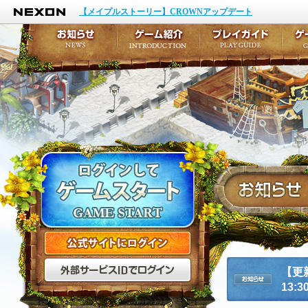
NEXON
イベント
キャラクター作成
【メイプルストーリー】CROWNアップデート
アップデート
テイルズ初級者講座
メンテナンス
ここだけは知っておこ
お知らせ
ゲーム紹介
プ
公式サイトにログイン
外部サービスIDでログ
【更
13:30
お知らせ