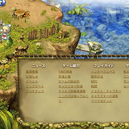
ニュース
ゲーム紹介
最新情報
TWの特徴
インターフェース
町
お知らせ
登場人物
操作方法
コ
イベント
ゲームの始め方
NPC
モ
アップデート
キャラクター作成
戦闘
ル
メンテナンス
テイルズ初級者講座
クエスト・チャプター
ここだけは知っておこ
キャラクターの成長
う
ワープポイント