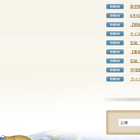
異空
【お知
6月
【お知
【開
【お知
テイル
【お知
宝箱
【お知
【事前
【お知
宝箱
【お知
TP
【お知
テイル
【お知