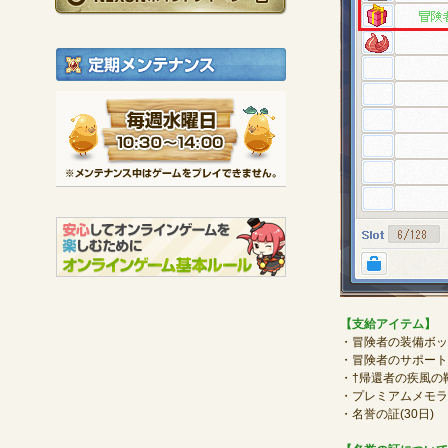
定期メンテナンス
毎週水曜日 10:30～1
※メンテナンス中は
【支給アイテム】
・冒険者の装備ボック
・冒険者のサポート
・†帰還者の疾風の靴
・プレミアムメモライ
・名誉の証(30日)