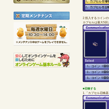
定期メンテナンス
2.投入するコイン
カプセルは最大5回
毎週水曜日 10:30～1
※メンテナンス中は
■召喚する
1.「カプセル召喚