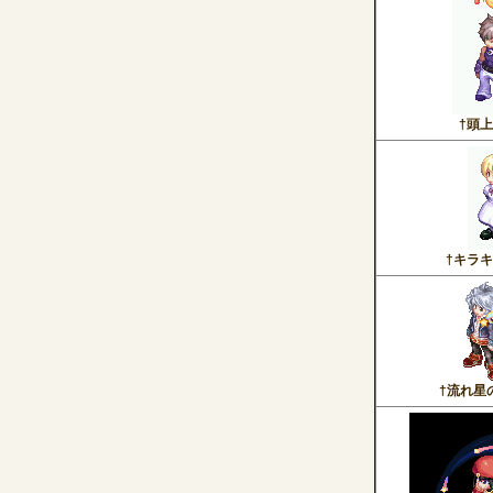
†頭
†キラ
†流れ星