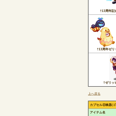
†13周年
†13周年ゼ
†ゼリッ
上へ戻る
カプセル召喚器(ゴー
アイテム名