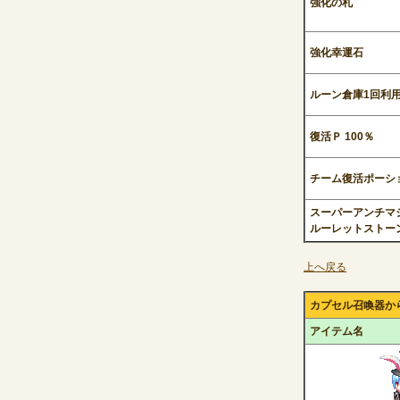
強化の札
強化幸運石
ルーン倉庫1回利
復活Ｐ 100％
チーム復活ポーシ
スーパーアンチマ
ルーレットストー
上へ戻る
カプセル召喚器か
アイテム名