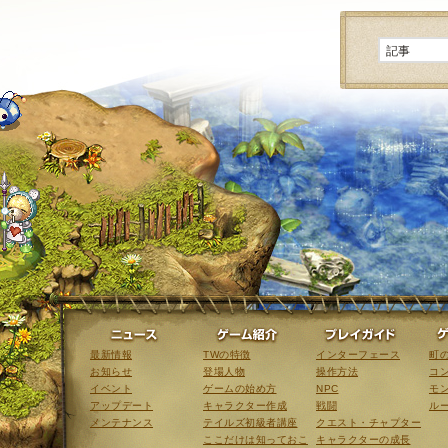
ニュース
ゲーム紹介
最新情報
TWの特徴
インターフェース
町
お知らせ
登場人物
操作方法
コ
イベント
ゲームの始め方
NPC
モ
アップデート
キャラクター作成
戦闘
ル
メンテナンス
テイルズ初級者講座
クエスト・チャプター
ここだけは知っておこ
キャラクターの成長