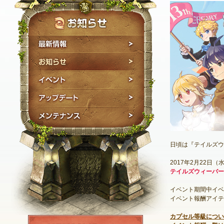
最新情報
お知らせ
イベント
アップデート
メンテナンス
日頃は『テイルズウ
2017年2月22日
テイルズウィーバー
イベント期間中イベ
イベント報酬アイテ
カプセル等級につい
NEXON ID登録