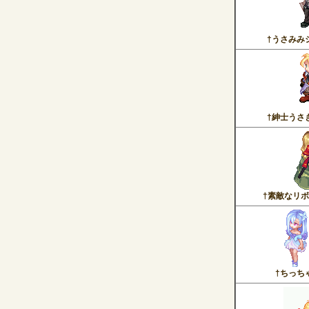
†うさみみ
†紳士うさ
†素敵なリ
†ちっち