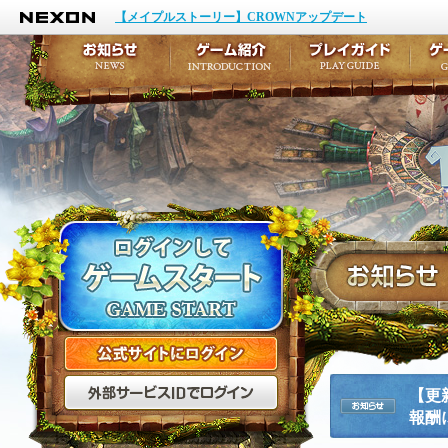
NEXON
イベント
キャラクター作成
【メイプルストーリー】CROWNアップデート
アップデート
テイルズ初級者講座
メンテナンス
ここだけは知っておこ
お知らせ
ゲーム紹介
プ
公式サイトにログイン
外部サービスIDでログ
【更
報酬に
お知らせ