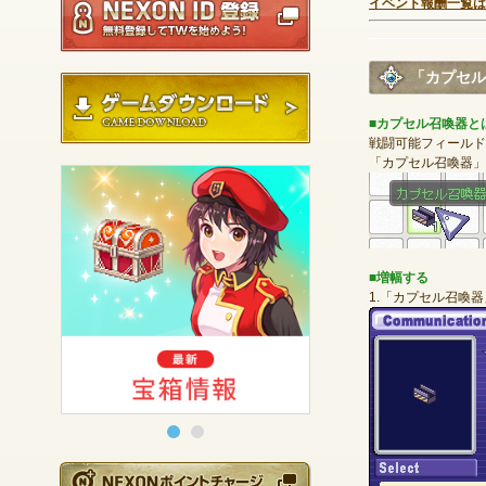
イベント報酬一覧は
「カプセル
ゲームダウンロード
■カプセル召喚器と
戦闘可能フィールド
「カプセル召喚器」
■増幅する
1.「カプセル召喚
NEXONポイントチ