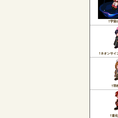
†宇宙
†ネオンサイ
†羽
†道