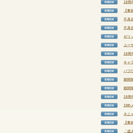
18
【お知
【事
【お知
不具
【お知
不具
【お知
ゼリ
【お知
ユー
【お知
18
【お知
キャ
【お知
バフ/
【お知
期間
【お知
期間
【お知
18周
【お知
18
【お知
ネニ
【お知
【事前
【お知
「成
【お知