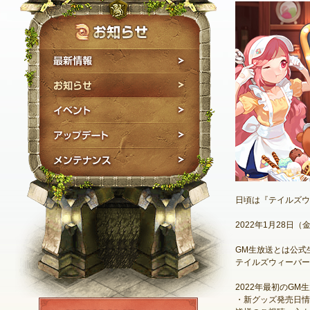
最新情報
お知らせ
イベント
アップデート
メンテナンス
日頃は『テイルズウ
2022年1月28日（
GM生放送とは公式
テイルズウィーバー
2022年最初のG
・新グッズ発売日情
NEXON ID登録