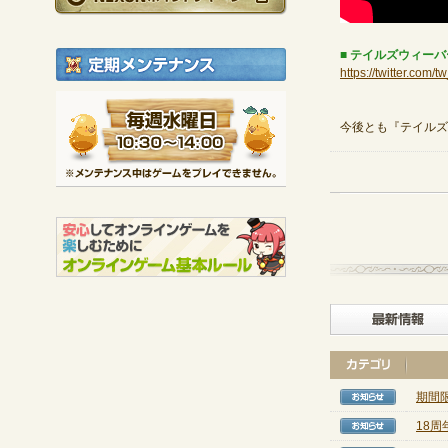
■ テイルズウィーバー公
定期メンテナンス
https://twitter.com/
毎週水曜日 10:30～1
※メンテナンス中は
今後とも『テイルズ
期間
【お知
18
【お知