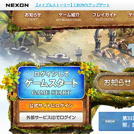
NEXON
イベント
キャラクター作成
【メイプルストーリー】CROWNアップデート
アップデート
テイルズ初級者講座
メンテナンス
ここだけは知っておこ
お知らせ
ゲーム紹介
プ
公式サイトにログイン
外部サービスIDでログ
第3
部」
お知らせ