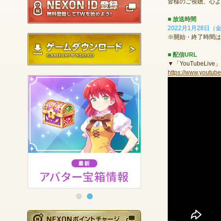
皆様のご視聴、心よ
■ 放送時間
2022月1月28日（金
※開始・終了時間は
ゲームダウンロード
■ 配信URL
▼「YouTubeLiv
https://www.youtu
NEXONポイントチ