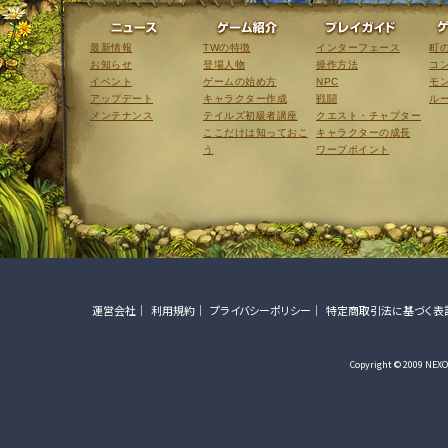
ニュース
ゲーム紹介
最新情報
TWの特徴
インターフェース
町
お知らせ
登場人物
操作方法
コ
イベント
ゲームの始め方
NPC
モ
アップデート
キャラクター作成
戦闘
ル
メンテナンス
テイルズ初級者講座
クエスト・チャプター
ここだけは知っておこ
キャラクターの成長
う
ワープポイント
運営会社
利用規約
プライバシーポリシー
特定商取引法に基づく表
Copyright © 2009 NEXON