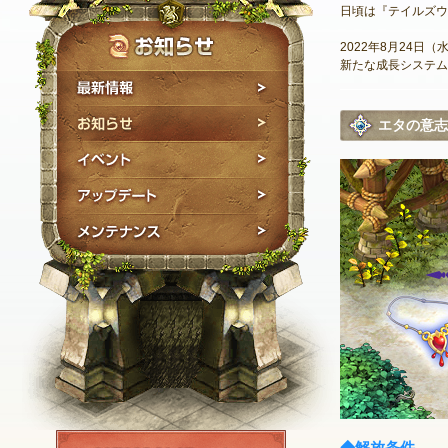
日頃は『テイルズウ
2022年8月24日
新たな成長システム
最新情報
お知らせ
エタの意志
イベント
アップデート
メンテナンス
NEXON ID登録
◆解放条件