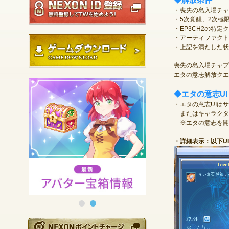
・喪失の島入場チャ
・5次覚醒、2次極
・EP3CH2の特
・アーティファクト
ゲームダウンロード
・上記を満たした状
喪失の島入場チャプ
エタの意志解放クエ
◆エタの意志UI
・エタの意志UIはサ
またはキャラクタ
※エタの意志を開
・詳細表示：以下U
NEXONポイントチ