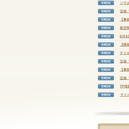
ソウ
【お知
宝箱
【お知
【事前
【お知
異空
【お知
6月
【お知
【開
【お知
テイル
【お知
宝箱
【お知
【事前
【お知
宝箱
【お知
TP
【お知
テイル
【お知