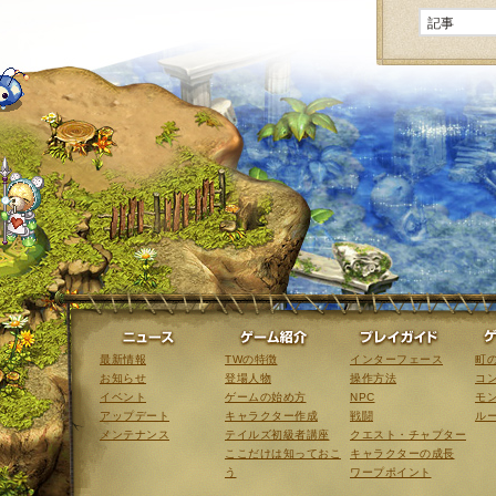
ニュース
ゲーム紹介
最新情報
TWの特徴
インターフェース
町
お知らせ
登場人物
操作方法
コ
イベント
ゲームの始め方
NPC
モ
アップデート
キャラクター作成
戦闘
ル
メンテナンス
テイルズ初級者講座
クエスト・チャプター
ここだけは知っておこ
キャラクターの成長
う
ワープポイント