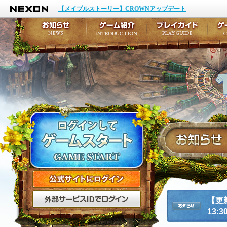
NEXON
イベント
キャラクター作成
【メイプルストーリー】CROWNアップデート
アップデート
テイルズ初級者講座
メンテナンス
ここだけは知っておこ
お知らせ
ゲーム紹介
プ
公式サイトにログイン
外部サービスIDでログ
【更
13:3
お知らせ