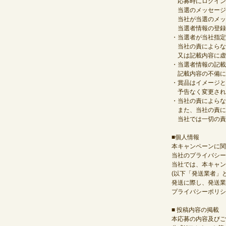
応募時にログインし
当選のメッセージ
当社が当選のメッ
当選者情報の登録
・当選者が当社指定
当社の責によらな
又は記載内容に虚
・当選者情報の記載
記載内容の不備に
・賞品はイメージと
予告なく変更され
・当社の責によらな
また、当社の責に
当社では一切の責
■個人情報
本キャンペーンに関
当社のプライバシー
当社では、本キャン
(以下「発送業者」
発送に際し、発送業
プライバシーポリシー：https
■ 投稿内容の掲載
本応募の内容及びご