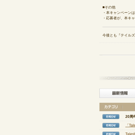
■その他
・本キャンペーンは
・応募者が、本キャ
今後とも『テイルズ
20周
【お知
「Ta
【お知
Tal
【お知