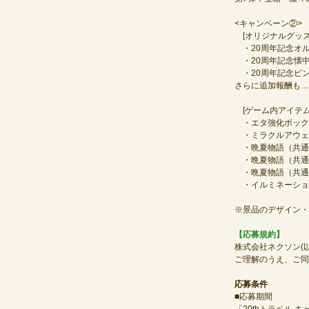
<キャンペーン②>
[オリジナルグッズ
・20周年記念オル
・20周年記念懐中
・20周年記念ピンバ
さらに追加報酬も…
[ゲーム内アイテム
・エタ強化ボックス
・ミラクルアウェイ
・晩夏物語（共通ス
・晩夏物語（共通ス
・晩夏物語（共通ス
・イルミネーション
※景品のデザイン・
【応募規約】
株式会社ネクソン(
ご理解のうえ、ご同
応募条件
■応募期間