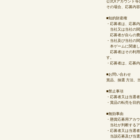
公式Xアカウント等
その場合、応募内容
■知的財産権
・応募者は、応募内
当社又は当社の関
応募者が自らの費
・当社及び当社の関
本ゲームに関連し
応募者はその利用を
す。
・応募者は、応募内
■お問い合わせ
賞品、抽選 方法、
■禁止事項
・応募者又は当選者
・賞品の転売を目的
■無効事由
・懸賞応募用アカウ
当社が判断するア
・応募者又は当選者
当該応募及び当選