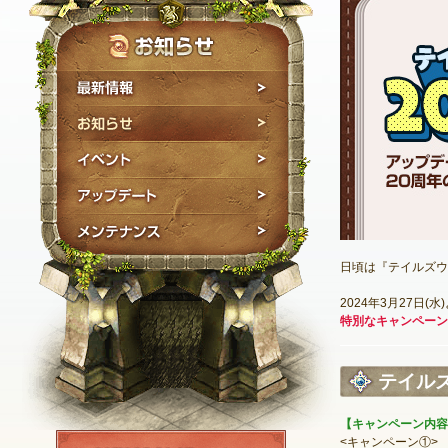
最新情報
お知らせ
イベント
アップデート
メンテナンス
日頃は『テイルズウ
2024年3月27日
特別なキャンペーン
テイル
【キャンペーン内容
NEXON ID登録
<キャンペーン①>