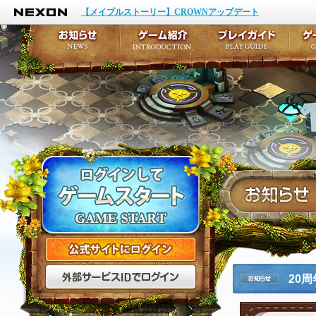
NEXON
イベント
キャラクター作成
【メイプルストーリー】CROWNアップデート
アップデート
テイルズ初級者講座
メンテナンス
ここだけは知っておこ
お知らせ
ゲーム紹介
プ
公式サイトにログイン
外部サービスIDでログ
20周
お知らせ