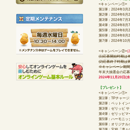
<キャンペーン①>
第1弾：2024年3月
第2弾：2024年6月
定期メンテナンス
第3弾：2024年7月
第4弾：2024年8月
毎週水曜日 10:30～1
第5弾：2024年8月2
第6弾：2024年8月2
※メンテナンス中は
第7弾：2024年10
<キャンペーン②>
(
(1)応募開始時期
(2)応募終了時期
※キャンペーン期間
年末大抽選会の応募
2024年11月20日(水
【プレゼント】
<キャンペーン①>
第1弾：TPチャージカー
第2弾：ペットインベ
第3弾：ゼリッピ サ
第4弾：ゼリッピマー
第5弾：ハーモニック
第6弾：オリジナルポ
第7弾：宝箱「凛々の