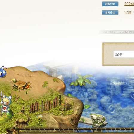
202
【お知
宝箱「
【お知