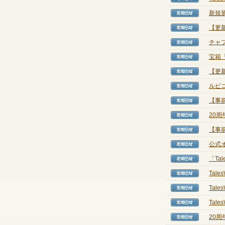
新規
【お知
【更
【お知
チャ
【お知
宝箱
【お知
【更新
【お知
ルビ
【お知
【事
【お知
20周
【お知
【事
【お知
公式
【お知
「Ta
【お知
Tal
【お知
Tale
【お知
Tal
【お知
20
【お知