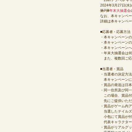
「20thトラベル
2024年3月27日
第7弾
年末大抽選会
なお、本キャンペー
詳細は本キャンペー
■応募者・応募方法
・本キャンペーンの
・本キャンペーンの
・本キャンペーンへ
・年末大抽選会は何
また、複数回ご応
■当選者・賞品
・当選者の決定方法
本キャンペーンに
・賞品の発送は日本
・同一住所及び同一
この場合、賞品付
先にご提供いただ
・賞品がゲーム内ア
当選したテイルズウ
小包にて賞品が付
代表キャラクター
・賞品がリアルグッ