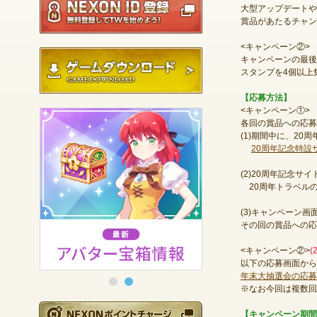
大型アップデートや
賞品があたるチャン
<キャンペーン②>
ゲームダウンロード
キャンペーンの最後
スタンプを4個以上
【応募方法】
<キャンペーン①>
各回の賞品への応募
(1)期間中に、2
20周年記念特設
(2)20周年記念
20周年トラベル
(3)キャンペーン
その回の賞品への応
<キャンペーン②>
(
以下の応募画面から
年末大抽選会の応募
※なお今回は複数回
NEXONポイントチ
【キャンペーン期間