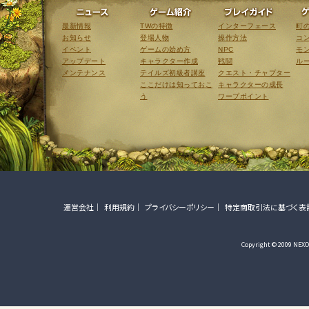
ニュース
ゲーム紹介
最新情報
TWの特徴
インターフェース
町
お知らせ
登場人物
操作方法
コ
イベント
ゲームの始め方
NPC
モ
アップデート
キャラクター作成
戦闘
ル
メンテナンス
テイルズ初級者講座
クエスト・チャプター
ここだけは知っておこ
キャラクターの成長
う
ワープポイント
運営会社
利用規約
プライバシーポリシー
特定商取引法に基づく表
Copyright © 2009 NEXON